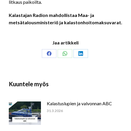
litkaus paikoilta.
Kalastajan Radion mahdollistaa Maa- ja
metsätalousministeriö ja kalastonhoitomaksuvarat.
Jaa artikkeli
Share
Share
Share
on
on
on
Facebook
WhatsApp
LinkedIn
Kuuntele myös
Kalastuslupien ja valvonnan ABC
31.3.2026