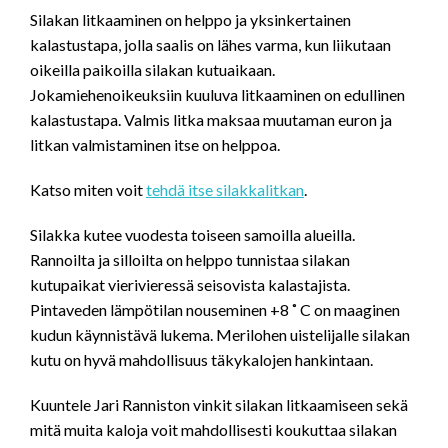
LINK
Silakan litkaaminen on helppo ja yksinkertainen
kalastustapa, jolla saalis on lähes varma, kun liikutaan
EMBED
oikeilla paikoilla silakan kutuaikaan.
Jokamiehenoikeuksiin kuuluva litkaaminen on edullinen
kalastustapa. Valmis litka maksaa muutaman euron ja
litkan valmistaminen itse on helppoa.
Katso miten voit
tehdä itse silakkalitkan
.
Silakka kutee vuodesta toiseen samoilla alueilla.
Rannoilta ja silloilta on helppo tunnistaa silakan
kutupaikat vierivieressä seisovista kalastajista.
Pintaveden lämpötilan nouseminen +8 ˚ C on maaginen
kudun käynnistävä lukema. Merilohen uistelijalle silakan
kutu on hyvä mahdollisuus täkykalojen hankintaan.
Kuuntele Jari Ranniston vinkit silakan litkaamiseen sekä
mitä muita kaloja voit mahdollisesti koukuttaa silakan