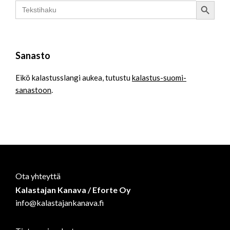
Search Button
Search
for:
Sanasto
Eikö kalastusslangi aukea, tutustu
kalastus-suomi-
sanastoon
.
Ota yhteyttä
Kalastajan Kanava / Eforte Oy
info@kalastajankanava.fi