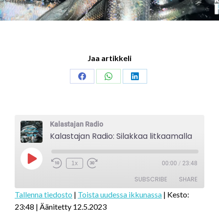
Jaa artikkeli
Share
Share
Share
on
on
on
Facebook
WhatsApp
LinkedIn
Kalastajan Radio
Kalastajan Radio: Silakkaa litkaamalla
Play
1x
00:00
/
23:48
Episode
SUBSCRIBE
SHARE
Tallenna tiedosto
|
Toista uudessa ikkunassa
|
Kesto:
23:48
|
Äänitetty 12.5.2023
SHARE
RSS FEED