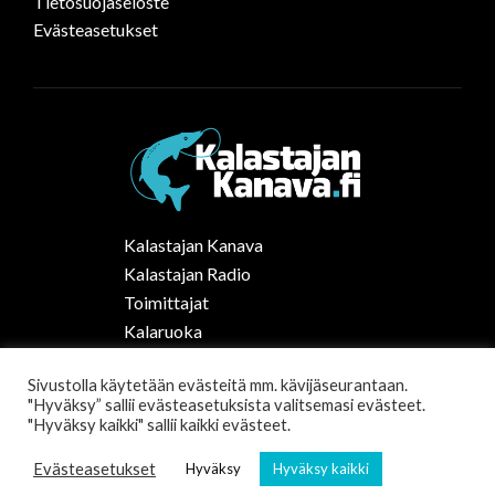
Tietosuojaseloste
Evästeasetukset
Kalastajan Kanava
Kalastajan Radio
Toimittajat
Kalaruoka
Vapaa-ajan kalastus Suomessa
Sivustolla käytetään evästeitä mm. kävijäseurantaan.
Tilaa uutiskirje
"Hyväksy” sallii evästeasetuksista valitsemasi evästeet.
"Hyväksy kaikki" sallii kaikki evästeet.
Evästeasetukset
Hyväksy
Hyväksy kaikki