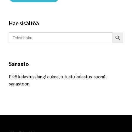
Hae sisältöä
Search Button
Search
for:
Sanasto
Eikö kalastusslangi aukea, tutustu
kalastus-suomi-
sanastoon
.