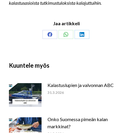
kalastusasioista tutkimustuloksista kalajuttuihin.
Jaa artikkeli
Share
Share
Share
on
on
on
Facebook
WhatsApp
LinkedIn
Kuuntele myös
Kalastuslupien ja valvonnan ABC
31.3.2026
Onko Suomessa pimeän kalan
markkinat?