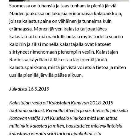
Suomessa on tuhansia ja taas tunhansia pieniä järviä.
Näiden joukossa on lukuisia erinomaisia kalapaikkoja,
joissa kalastuspaine on vähäinen ja tunnelma kuin
erämaassa. Monen järven kalasto tarjoaa lähes
kalastamattomia mahdollisuuksia myös todella suuriin
kaloihin ja siksi monella kalastajalla ovat katseet
siirtyneet nimenomaan pienempiin vesiin. Kalastajan
Radiossa käydään tällä kertaa läpi pieniä järviä
kalastuspaikkana, mistä järvistä voi etsiä tietoa ja miten
uusilla pienillä järvillä pääse alkuun.
Julkaistu 16.9.2019
Kalastajan radio oli Kalastajan Kanavan 2018-2019
tuottama podcast. Rennolla otteella ja positiivisella fiiliksellä
Kanavan vetäjä Jyri Kuusisalo vinkkaa mitä kannattaa
milloinkin kalastaa ja miten, haastattelee mielenkiintoisia
kalastavia vieraita sekä tarinoi ajankohtaisista