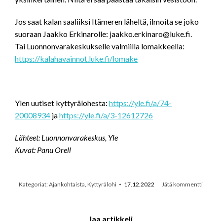
Jos saat kalan saaliiksi Itämeren läheltä, ilmoita se joko
suoraan Jaakko Erkinarolle: jaakko.erkinaro@luke.fi.
Tai Luonnonvarakeskukselle valmiilla lomakkeella:
https://kalahavainnot.luke.fi/lomake
Ylen uutiset kyttyrälohesta:
https://yle.fi/a/74-
20008934
ja
https://yle.fi/a/3-12612726
Lähteet: Luonnonvarakeskus, Yle
Kuvat: Panu Orell
Kategoriat:
Ajankohtaista
,
Kyttyrälohi
17.12.2022
Jätä kommentti
Jaa artikkeli