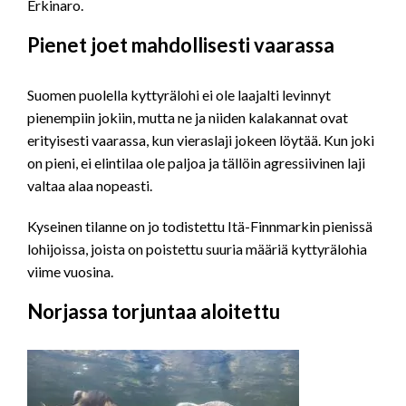
Erkinaro.
Pienet joet mahdollisesti vaarassa
Suomen puolella kyttyrälohi ei ole laajalti levinnyt
pienempiin jokiin, mutta ne ja niiden kalakannat ovat
erityisesti vaarassa, kun vieraslaji jokeen löytää. Kun joki
on pieni, ei elintilaa ole paljoa ja tällöin agressiivinen laji
valtaa alaa nopeasti.
Kyseinen tilanne on jo todistettu Itä-Finnmarkin pienissä
lohijoissa, joista on poistettu suuria määriä kyttyrälohia
viime vuosina.
Norjassa torjuntaa aloitettu