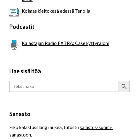
Kolmas kieltokesä edessä Tenolla
Podcastit
Kalastajan Radio EXTRA: Case kyttyrälohi
Hae sisältöä
Search Button
Search
for:
Sanasto
Eikö kalastusslangi aukea, tutustu
kalastus-suomi-
sanastoon
.