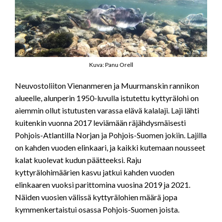
Kuva: Panu Orell
Neuvostoliiton Vienanmeren ja Muurmanskin rannikon
alueelle, alunperin 1950-luvulla istutettu kyttyrälohi on
aiemmin ollut istutusten varassa elävä kalalaji. Laji lähti
kuitenkin vuonna 2017 leviämään räjähdysmäisesti
Pohjois-Atlantilla Norjan ja Pohjois-Suomen jokiin. Lajilla
on kahden vuoden elinkaari, ja kaikki kutemaan nousseet
kalat kuolevat kudun päätteeksi. Raju
kyttyrälohimäärien kasvu jatkui kahden vuoden
elinkaaren vuoksi parittomina vuosina 2019 ja 2021.
Näiden vuosien välissä kyttyrälohien määrä jopa
kymmenkertaistui osassa Pohjois-Suomen joista.