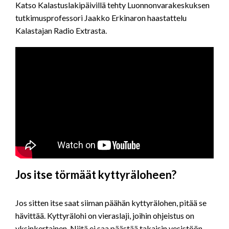
Katso Kalastuslakipäivillä tehty Luonnonvarakeskuksen
tutkimusprofessori Jaakko Erkinaron haastattelu
Kalastajan Radio Extrasta.
Jos itse törmäät kyttyräloheen?
Jos sitten itse saat siiman päähän kyttyrälohen, pitää se
hävittää. Kyttyrälohi on vieraslaji, joihin ohjeistus on
yksinkertainen. Niitä ei saa päästää takaisin vesistöön.