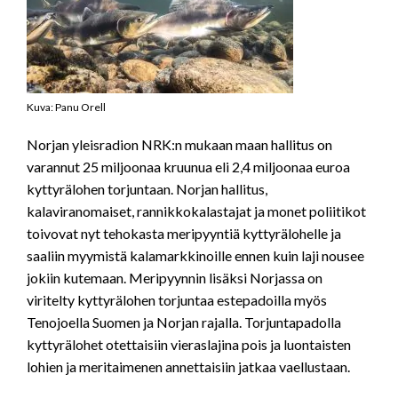
Kuva: Panu Orell
Norjan yleisradion NRK:n mukaan maan hallitus on
varannut 25 miljoonaa kruunua eli 2,4 miljoonaa euroa
kyttyrälohen torjuntaan. Norjan hallitus,
kalaviranomaiset, rannikkokalastajat ja monet poliitikot
toivovat nyt tehokasta meripyyntiä kyttyrälohelle ja
saaliin myymistä kalamarkkinoille ennen kuin laji nousee
jokiin kutemaan. Meripyynnin lisäksi Norjassa on
viritelty kyttyrälohen torjuntaa estepadoilla myös
Tenojoella Suomen ja Norjan rajalla. Torjuntapadolla
kyttyrälohet otettaisiin vieraslajina pois ja luontaisten
lohien ja meritaimenen annettaisiin jatkaa vaellustaan.