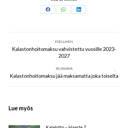
Share
Share
Share
on
on
on
Facebook
WhatsApp
LinkedIn
Post
navigation
EDELLINEN
Kalastonhoitomaksu vahvistettu vuosille 2023-
Previous
2027
post:
SEURAAVA
Kalastonhoitomaksu jää maksamatta joka toiselta
Next
post:
Lue myös
Kalalotto – Haaste 7