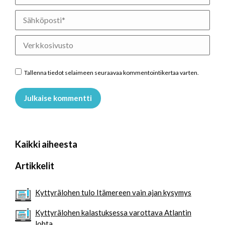
Sähköposti *
Verkkosivusto
Tallenna tiedot selaimeen seuraavaa kommentointikertaa varten.
Julkaise kommentti
Kaikki aiheesta
Artikkelit
Kyttyrälohen tulo Itämereen vain ajan kysymys
Kyttyrälohen kalastuksessa varottava Atlantin
lohta