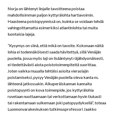
Norja on lähtenyt linjalle tavoitteena poistaa
mahdollisimman paljon kyttyrälohta hartiavoimin.
Haasteena poistopyynnissä on, kuinka se voidaan tehdä
vahingoittamatta esimerkiksi atlantinlohta tai muita
luontaisia lajeja.
”Kysymys on siinä, että mikä on tavoite. Kokonaan näitä
lohia ei todennäköisesti saada hävitettyä, sillä Venäjän
puolella, jossa myös laji on lisääntynyt räjähdysmäisesti,
ei tiedettävästi aiota poistotoimenpiteitä suorittaa.
Joten vaikka muualla tehtäisi asioita vieraslajin
poistamiseksi, pysyy Venäjän puolella oleva kanta ns.
lähteenä jatkossakin. Alkuperäiskannan kannalta
poistopyynti on kova toimenpide, jos kyttyrälohia
ruvetaan nuottaamaan tai verkottamaan hyvin tiukasti
tai rakentamaan sulkemaan joki patopyydyksellä”, toteaa
Luonnonvarakeskuksen tutkimusprofessori Jaakko