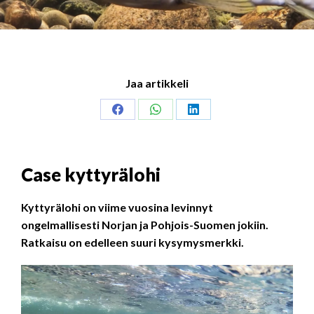
Jaa artikkeli
Share
Share
Share
on
on
on
Facebook
WhatsApp
LinkedIn
Case kyttyrälohi
Kyttyrälohi on viime vuosina levinnyt
ongelmallisesti Norjan ja Pohjois-Suomen jokiin.
Ratkaisu on edelleen suuri kysymysmerkki.