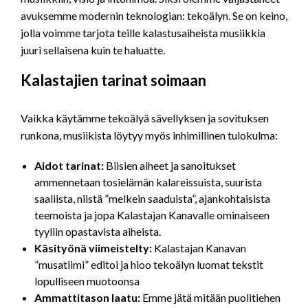
avuksemme modernin teknologian: tekoälyn. Se on keino,
jolla voimme tarjota teille kalastusaiheista musiikkia
juuri sellaisena kuin te haluatte.
Kalastajien tarinat soimaan
Vaikka käytämme tekoälyä sävellyksen ja sovituksen
runkona, musiikista löytyy myös inhimillinen tulokulma:
Aidot tarinat:
Biisien aiheet ja sanoitukset
ammennetaan tosielämän kalareissuista, suurista
saaliista, niistä ”melkein saaduista”, ajankohtaisista
teemoista ja jopa Kalastajan Kanavalle ominaiseen
tyyliin opastavista aiheista.
Käsityönä viimeistelty:
Kalastajan Kanavan
”musatiimi” editoi ja hioo tekoälyn luomat tekstit
lopulliseen muotoonsa
Ammattitason laatu:
Emme jätä mitään puolitiehen