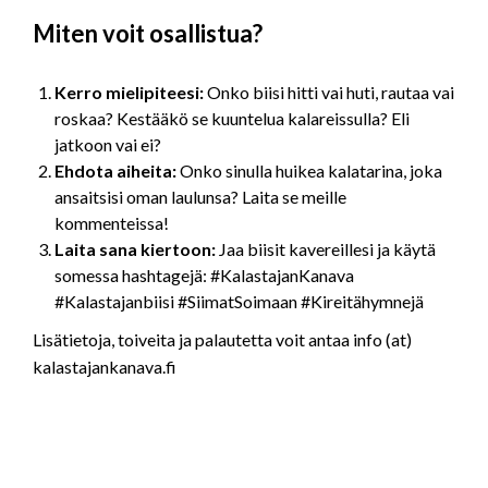
Miten voit osallistua?
Kerro mielipiteesi:
Onko biisi hitti vai huti, rautaa vai
roskaa? Kestääkö se kuuntelua kalareissulla? Eli
jatkoon vai ei?
Ehdota aiheita:
Onko sinulla huikea kalatarina, joka
ansaitsisi oman laulunsa? Laita se meille
kommenteissa!
Laita sana kiertoon:
Jaa biisit kavereillesi ja käytä
somessa hashtagejä: #KalastajanKanava
#Kalastajanbiisi #SiimatSoimaan #Kireitähymnejä
Lisätietoja, toiveita ja palautetta voit antaa info (at)
kalastajankanava.fi