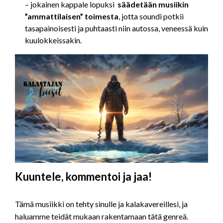
– jokainen kappale lopuksi
säädetään
musiikin
”ammattilaisen”
toimesta
, jotta soundi potkii
tasapainoisesti ja puhtaasti niin autossa, veneessä kuin
kuulokkeissakin.
Kuuntele, kommentoi ja jaa!
Tämä musiikki on tehty sinulle ja kalakavereillesi, ja
haluamme teidät mukaan rakentamaan tätä genreä.