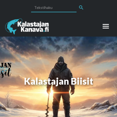
Search Button
Search
for:
Kalastajan Biisit