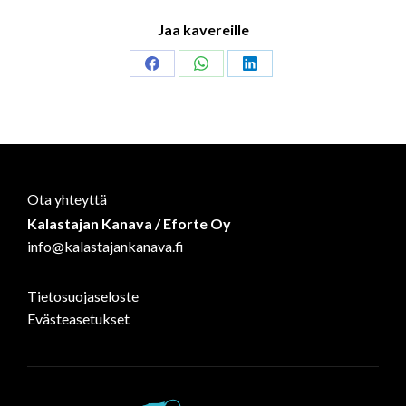
Jaa kavereille
Share
Share
Share
on
on
on
Facebook
WhatsApp
LinkedIn
Ota yhteyttä
Kalastajan Kanava / Eforte Oy
info@kalastajankanava.fi
Tietosuojaseloste
Evästeasetukset