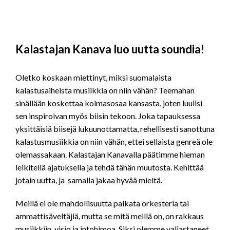
Kalastajan Kanava luo uutta sound
ia!
Oletko koskaan miettinyt, miksi suomalaista
kalastusaiheista musiikkia on niin vähän? Teemahan
sinällään koskettaa kolmasosaa kansasta, joten luulisi
sen inspiroivan myös biisin tekoon. Joka tapauksessa
yksittäisiä biisejä lukuunottamatta, rehellisesti sanottuna
kalastusmusiikkia on niin vähän, ettei sellaista genreä ole
olemassakaan. Kalastajan Kanavalla päätimme hieman
leikitellä ajatuksella ja tehdä tähän muutosta. Kehittää
jotain uutta, ja samalla jakaa hyvää mieltä.
Meillä ei ole mahdollisuutta palkata orkesteria tai
ammattisäveltäjiä, mutta se mitä meillä on, on rakkaus
musiikkiin, visio ja intohimoa. Siksi olemme valjastaneet