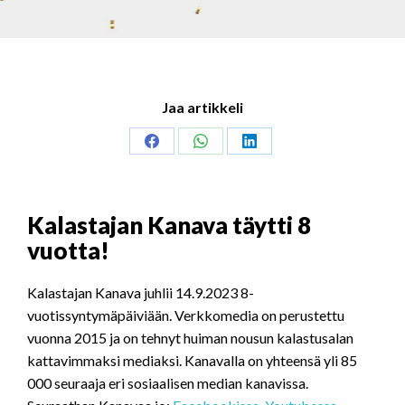
Jaa artikkeli
Share
Share
Share
on
on
on
Facebook
WhatsApp
LinkedIn
Kalastajan Kanava täytti 8
vuotta!
Kalastajan Kanava juhlii 14.9.2023 8-
vuotissyntymäpäiviään. Verkkomedia on perustettu
vuonna 2015 ja on tehnyt huiman nousun kalastusalan
kattavimmaksi mediaksi. Kanavalla on yhteensä yli 85
000 seuraaja eri sosiaalisen median kanavissa.