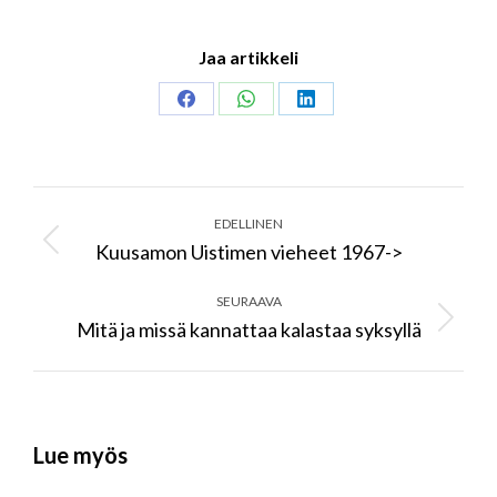
Jaa artikkeli
Share
Share
Share
on
on
on
Facebook
WhatsApp
LinkedIn
Post
navigation
EDELLINEN
Kuusamon Uistimen vieheet 1967->
Previous
post:
SEURAAVA
Mitä ja missä kannattaa kalastaa syksyllä
Next
post:
Lue myös