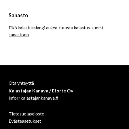
Sanasto
Eikö kalastusslangi aukea, tutustu
kalastus-suomi-
sanastoon
.
Ota yhteyttä
Kalastajan Kanava / Eforte Oy
info@kalastajankanava.fi
Tietosuojaseloste
Evästeasetukset