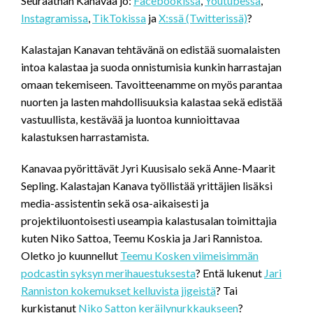
Seuraathan Kanavaa jo:
Facebookissa
,
Youtubessa
,
Instagramissa
,
TikTokissa
ja
X:ssä (Twitterissä)
?
Kalastajan Kanavan tehtävänä on edistää suomalaisten
intoa kalastaa ja suoda onnistumisia kunkin harrastajan
omaan tekemiseen. Tavoitteenamme on myös parantaa
nuorten ja lasten mahdollisuuksia kalastaa sekä edistää
vastuullista, kestävää ja luontoa kunnioittavaa
kalastuksen harrastamista.
Kanavaa pyörittävät Jyri Kuusisalo sekä Anne-Maarit
Sepling. Kalastajan Kanava työllistää yrittäjien lisäksi
media-assistentin sekä osa-aikaisesti ja
projektiluontoisesti useampia kalastusalan toimittajia
kuten Niko Sattoa, Teemu Koskia ja Jari Rannistoa.
Oletko jo kuunnellut
Teemu Kosken viimeisimmän
podcastin
syksyn merihauestuksesta
? Entä lukenut
Jari
Ranniston kokemukset kelluvista jigeistä
? Tai
kurkistanut
Niko Satton keräilynurkkaukseen
?