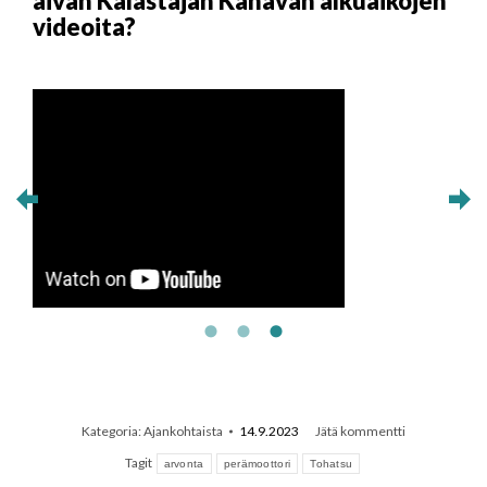
aivan Kalastajan Kanavan alkuaikojen
videoita?
Kategoria:
Ajankohtaista
14.9.2023
Jätä kommentti
Tagit
arvonta
perämoottori
Tohatsu