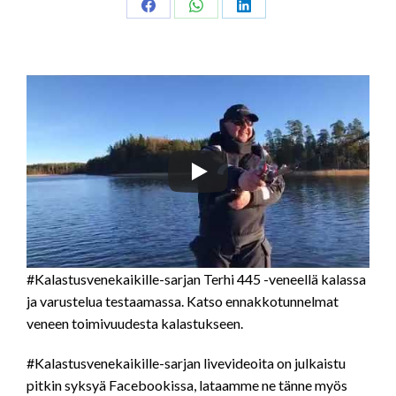
Share
Share
Share
on
on
on
Facebook
WhatsApp
LinkedIn
#Kalastusvenekaikille-sarjan Terhi 445 -veneellä kalassa
ja varustelua testaamassa. Katso ennakkotunnelmat
veneen toimivuudesta kalastukseen.
#Kalastusvenekaikille-sarjan livevideoita on julkaistu
pitkin syksyä Facebookissa, lataamme ne tänne myös