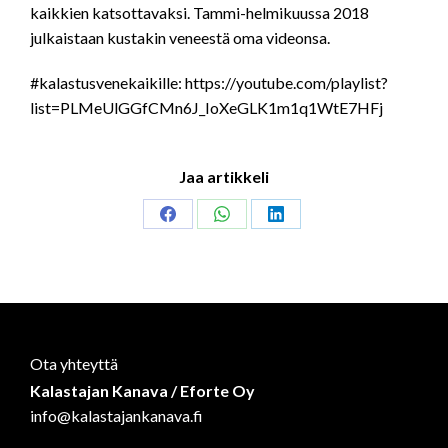
kaikkien katsottavaksi. Tammi-helmikuussa 2018
julkaistaan kustakin veneestä oma videonsa.
#kalastusvenekaikille: https://youtube.com/playlist?
list=PLMeUlGGfCMn6J_IoXeGLK1m1q1WtE7HFj
Jaa artikkeli
Share
Share
Share
on
on
on
Facebook
WhatsApp
LinkedIn
Ota yhteyttä
Kalastajan Kanava / Eforte Oy
info@kalastajankanava.fi