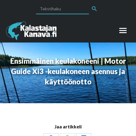
Search Button
Search
for:
Ensimmäinen keulakoneeni | Motor
Guide Xi3 -keulakoneen asennus ja
käyttöönotto
Jaa artikkeli