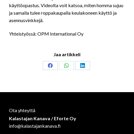
käyttöopastus. Videolta voit katsoa, miten homma sujuu
ja samalla tulee roppakaupalla keulakoneen käyttö ja
asennusvinkkejä.
Yhteistyössä: OPM International Oy
Jaa artikkeli
Share
Share
Share
on
on
on
Facebook
WhatsApp
LinkedIn
Ota yhteyttä
Kalastajan Kanava / Eforte Oy
info@kalastajankanava.fi