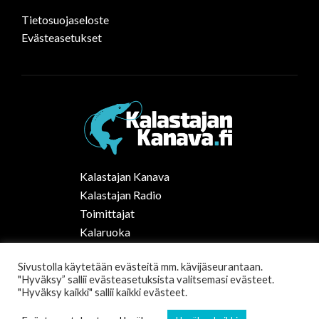
Tietosuojaseloste
Evästeasetukset
Kalastajan Kanava
Kalastajan Radio
Toimittajat
Kalaruoka
Vapaa-ajan kalastus Suomessa
Sivustolla käytetään evästeitä mm. kävijäseurantaan.
Tilaa uutiskirje
"Hyväksy” sallii evästeasetuksista valitsemasi evästeet.
"Hyväksy kaikki" sallii kaikki evästeet.