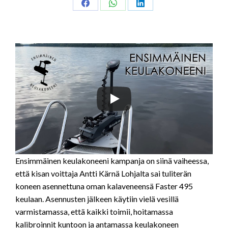
Share
Share
Share
on
on
on
Facebook
WhatsApp
LinkedIn
Ensimmäinen keulakoneeni kampanja on siinä vaiheessa,
että kisan voittaja Antti Kärnä Lohjalta sai tuliterän
koneen asennettuna oman kalaveneensä Faster 495
keulaan. Asennusten jälkeen käytiin vielä vesillä
varmistamassa, että kaikki toimii, hoitamassa
kalibroinnit kuntoon ja antamassa keulakoneen