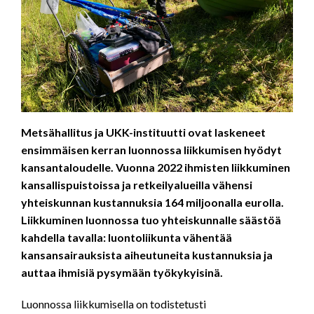
Metsähallitus ja UKK-instituutti ovat laskeneet
ensimmäisen kerran luonnossa liikkumisen hyödyt
kansantaloudelle. Vuonna 2022 ihmisten liikkuminen
kansallispuistoissa ja retkeilyalueilla vähensi
yhteiskunnan kustannuksia 164 miljoonalla eurolla.
Liikkuminen luonnossa tuo yhteiskunnalle säästöä
kahdella tavalla: luontoliikunta vähentää
kansansairauksista aiheutuneita kustannuksia ja
auttaa ihmisiä pysymään työkykyisinä.
Luonnossa liikkumisella on todistetusti