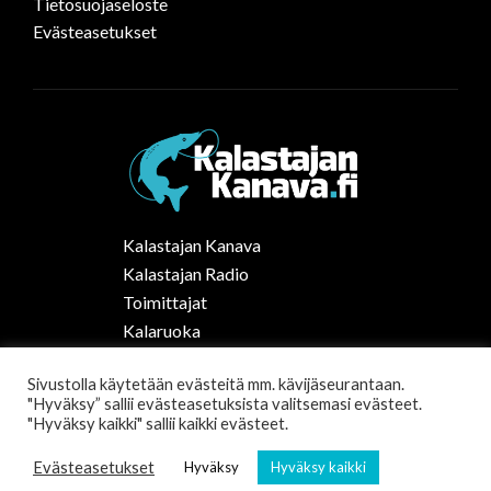
Tietosuojaseloste
Evästeasetukset
Kalastajan Kanava
Kalastajan Radio
Toimittajat
Kalaruoka
Vapaa-ajan kalastus Suomessa
Sivustolla käytetään evästeitä mm. kävijäseurantaan.
Tilaa uutiskirje
"Hyväksy” sallii evästeasetuksista valitsemasi evästeet.
"Hyväksy kaikki" sallii kaikki evästeet.
Evästeasetukset
Hyväksy
Hyväksy kaikki