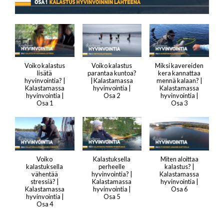
Voiko kalastus
Voiko kalastus
Miksi kavereiden
lisätä
parantaa kuntoa?
kera kannattaa
hyvinvointia? |
| Kalastamassa
mennä kalaan? |
Kalastamassa
hyvinvointia |
Kalastamassa
hyvinvointia |
Osa 2
hyvinvointia |
Osa 1
Osa 3
Voiko
Kalastuksella
Miten aloittaa
kalastuksella
perheelle
kalastus? |
vähentää
hyvinvointia? |
Kalastamassa
stressiä? |
Kalastamassa
hyvinvointia |
Kalastamassa
hyvinvointia |
Osa 6
hyvinvointia |
Osa 5
Osa 4