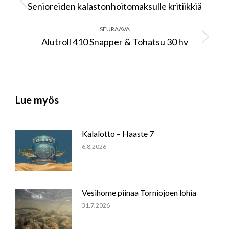
Senioreiden kalastonhoitomaksulle kritiikkiä
Previous
post:
SEURAAVA
Alutroll 410 Snapper & Tohatsu 30 hv
Next
post:
Lue myös
Kalalotto – Haaste 7
6.8.2026
Vesihome piinaa Torniojoen lohia
31.7.2026