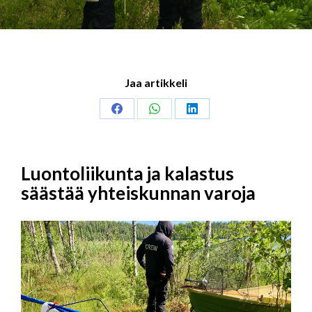
Jaa artikkeli
Share
Share
Share
on
on
on
Facebook
WhatsApp
LinkedIn
Luontoliikunta ja kalastus
säästää yhteiskunnan varoja