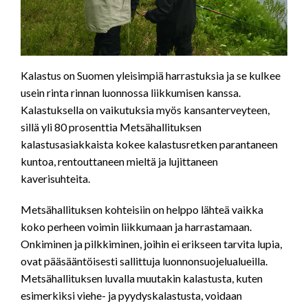
Kalastus on Suomen yleisimpiä harrastuksia ja se kulkee
usein rinta rinnan luonnossa liikkumisen kanssa.
Kalastuksella on vaikutuksia myös kansanterveyteen,
sillä yli 80 prosenttia Metsähallituksen
kalastusasiakkaista kokee kalastusretken parantaneen
kuntoa, rentouttaneen mieltä ja lujittaneen
kaverisuhteita.
Metsähallituksen kohteisiin on helppo lähteä vaikka
koko perheen voimin liikkumaan ja harrastamaan.
Onkiminen ja pilkkiminen, joihin ei erikseen tarvita lupia,
ovat pääsääntöisesti sallittuja luonnonsuojelualueilla.
Metsähallituksen luvalla muutakin kalastusta, kuten
esimerkiksi viehe- ja pyydyskalastusta, voidaan