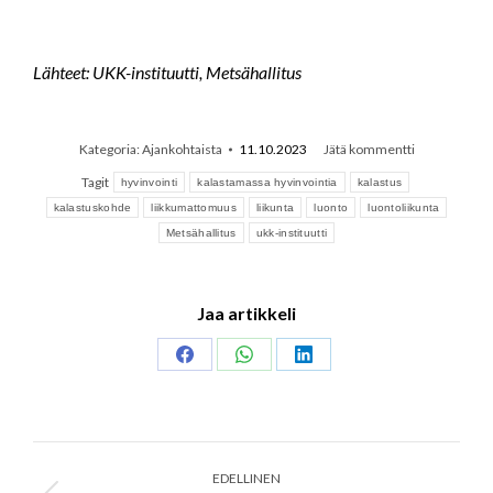
Lähteet: UKK-instituutti, Metsähallitus
Kategoria:
Ajankohtaista
11.10.2023
Jätä kommentti
Tagit
hyvinvointi
kalastamassa hyvinvointia
kalastus
kalastuskohde
liikkumattomuus
liikunta
luonto
luontoliikunta
Metsähallitus
ukk-instituutti
Jaa artikkeli
Share
Share
Share
on
on
on
Facebook
WhatsApp
LinkedIn
Post
navigation
EDELLINEN