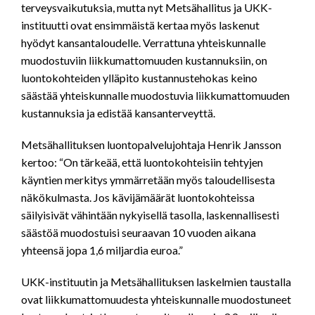
terveysvaikutuksia, mutta nyt Metsähallitus ja UKK-
instituutti ovat ensimmäistä kertaa myös laskenut
hyödyt kansantaloudelle. Verrattuna yhteiskunnalle
muodostuviin liikkumattomuuden kustannuksiin, on
luontokohteiden ylläpito kustannustehokas keino
säästää yhteiskunnalle muodostuvia liikkumattomuuden
kustannuksia ja edistää kansanterveyttä.
Metsähallituksen luontopalvelujohtaja Henrik Jansson
kertoo: “On tärkeää, että luontokohteisiin tehtyjen
käyntien merkitys ymmärretään myös taloudellisesta
näkökulmasta. Jos kävijämäärät luontokohteissa
säilyisivät vähintään nykyisellä tasolla, laskennallisesti
säästöä muodostuisi seuraavan 10 vuoden aikana
yhteensä jopa 1,6 miljardia euroa.”
UKK-instituutin ja Metsähallituksen laskelmien taustalla
ovat liikkumattomuudesta yhteiskunnalle muodostuneet