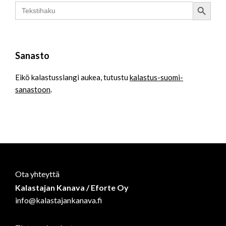
Search Button
Search
for:
Sanasto
Eikö kalastusslangi aukea, tutustu
kalastus-suomi-
sanastoon
.
Ota yhteyttä
Kalastajan Kanava / Eforte Oy
info@kalastajankanava.fi