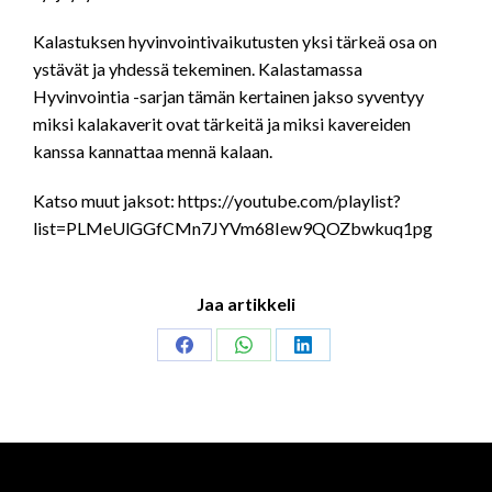
Kalastuksen hyvinvointivaikutusten yksi tärkeä osa on
ystävät ja yhdessä tekeminen. Kalastamassa
Hyvinvointia -sarjan tämän kertainen jakso syventyy
miksi kalakaverit ovat tärkeitä ja miksi kavereiden
kanssa kannattaa mennä kalaan.
Katso muut jaksot: https://youtube.com/playlist?
list=PLMeUlGGfCMn7JYVm68Iew9QOZbwkuq1pg
Jaa artikkeli
Share
Share
Share
on
on
on
Facebook
WhatsApp
LinkedIn