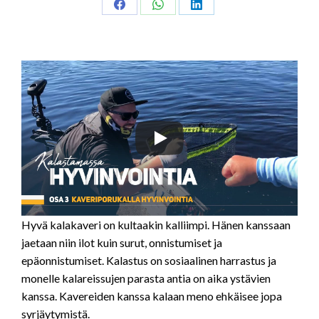
Share
Share
Share
on
on
on
Facebook
WhatsApp
LinkedIn
Hyvä kalakaveri on kultaakin kalliimpi. Hänen kanssaan
jaetaan niin ilot kuin surut, onnistumiset ja
epäonnistumiset. Kalastus on sosiaalinen harrastus ja
monelle kalareissujen parasta antia on aika ystävien
kanssa. Kavereiden kanssa kalaan meno ehkäisee jopa
syrjäytymistä.