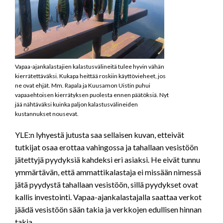
Vapaa-ajankalastajien kalastusvälineitä tulee hyvin vähän
kierrätettäväksi. Kukapa heittää roskiin käyttövieheet, jos
ne ovat ehjät. Mm. Rapala ja Kuusamon Uistin puhui
vapaaehtoisen kierrätyksen puolesta ennen päätöksiä. Nyt
jää nähtäväksi kuinka paljon kalastusvälineiden
kustannukset nousevat.
YLE:n lyhyestä jutusta saa sellaisen kuvan, etteivät
tutkijat osaa erottaa vahingossa ja tahallaan vesistöön
jätettyjä pyydyksiä kahdeksi eri asiaksi. He eivät tunnu
ymmärtävän, että ammattikalastaja ei missään nimessä
jätä pyydystä tahallaan vesistöön, sillä pyydykset ovat
kallis investointi. Vapaa-ajankalastajalla saattaa verkot
jäädä vesistöön sään takia ja verkkojen edullisen hinnan
takia.