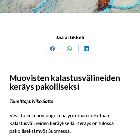
Jaa artikkeli
Share
Share
Share
on
on
on
Facebook
WhatsApp
LinkedIn
Muovisten kalastusvälineiden
keräys pakolliseksi
Toimittaja: Niko Satto
Vesistöjen muoviongelmaa yritetään ratkotaan
kalastusvälineiden keräyksellä. Keräys on tulossa
pakolliseksi myös Suomessa.