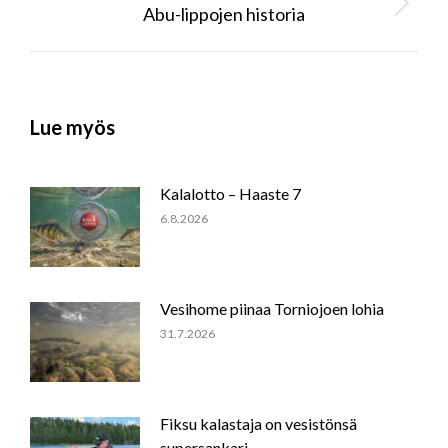
Abu-lippojen historia
Next
post:
Lue myös
Kalalotto – Haaste 7
6.8.2026
Vesihome piinaa Torniojoen lohia
31.7.2026
Fiksu kalastaja on vesistönsä
supersankari