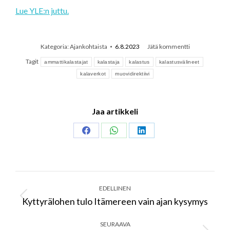
Lue YLE:n juttu.
Kategoria:
Ajankohtaista
6.8.2023
Jätä kommentti
Tagit
ammattikalastajat
kalastaja
kalastus
kalastusvälineet
kalaverkot
muovidirektiivi
Jaa artikkeli
Share
Share
Share
on
on
on
Facebook
WhatsApp
LinkedIn
Post
navigation
EDELLINEN
Kyttyrälohen tulo Itämereen vain ajan kysymys
Previous
post:
SEURAAVA