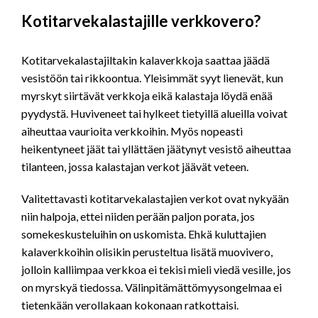
Kotitarvekalastajille verkkovero?
Kotitarvekalastajiltakin kalaverkkoja saattaa jäädä
vesistöön tai rikkoontua. Yleisimmät syyt lienevät, kun
myrskyt siirtävät verkkoja eikä kalastaja löydä enää
pyydystä. Huviveneet tai hylkeet tietyillä alueilla voivat
aiheuttaa vaurioita verkkoihin. Myös nopeasti
heikentyneet jäät tai yllättäen jäätynyt vesistö aiheuttaa
tilanteen, jossa kalastajan verkot jäävät veteen.
Valitettavasti kotitarvekalastajien verkot ovat nykyään
niin halpoja, ettei niiden perään paljon porata, jos
somekeskusteluihin on uskomista. Ehkä kuluttajien
kalaverkkoihin olisikin perusteltua lisätä muovivero,
jolloin kalliimpaa verkkoa ei tekisi mieli viedä vesille, jos
on myrskyä tiedossa. Välinpitämättömyysongelmaa ei
tietenkään verollakaan kokonaan ratkottaisi.