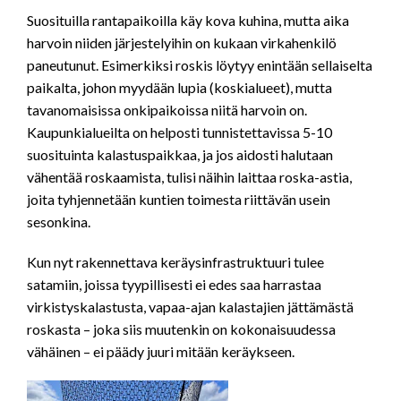
Suosituilla rantapaikoilla käy kova kuhina, mutta aika
harvoin niiden järjestelyihin on kukaan virkahenkilö
paneutunut. Esimerkiksi roskis löytyy enintään sellaiselta
paikalta, johon myydään lupia (koskialueet), mutta
tavanomaisissa onkipaikoissa niitä harvoin on.
Kaupunkialueilta on helposti tunnistettavissa 5-10
suosituinta kalastuspaikkaa, ja jos aidosti halutaan
vähentää roskaamista, tulisi näihin laittaa roska-astia,
joita tyhjennetään kuntien toimesta riittävän usein
sesonkina.
Kun nyt rakennettava keräysinfrastruktuuri tulee
satamiin, joissa tyypillisesti ei edes saa harrastaa
virkistyskalastusta, vapaa-ajan kalastajien jättämästä
roskasta – joka siis muutenkin on kokonaisuudessa
vähäinen – ei päädy juuri mitään keräykseen.