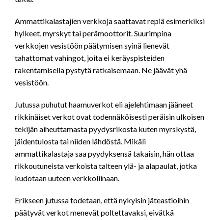
Ammattikalastajien verkkoja saattavat repiä esimerkiksi
hylkeet, myrskyt tai perämoottorit. Suurimpina
verkkojen vesistöön päätymisen syinä lienevät
tahattomat vahingot, joita ei keräyspisteiden
rakentamisella pystytä ratkaisemaan. Ne jäävät yhä
vesistöön.
Jutussa puhutut haamuverkot eli ajelehtimaan jääneet
rikkinäiset verkot ovat todennäköisesti peräisin ulkoisen
tekijän aiheuttamasta pyydysrikosta kuten myrskystä,
jäidentulosta tai niiden lähdöstä. Mikäli
ammattikalastaja saa pyydyksensä takaisin, hän ottaa
rikkoutuneista verkoista talteen ylä- ja alapaulat, jotka
kudotaan uuteen verkkoliinaan.
Erikseen jutussa todetaan, että nykyisin jäteastioihin
päätyvät verkot menevät poltettavaksi, eivätkä