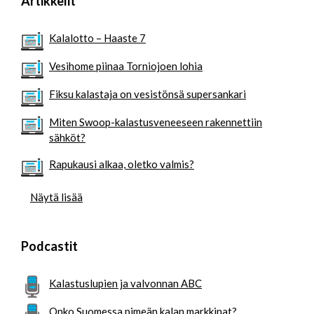
Artikkelit
Kalalotto – Haaste 7
Vesihome piinaa Torniojoen lohia
Fiksu kalastaja on vesistönsä supersankari
Miten Swoop-kalastusveneeseen rakennettiin
sähköt?
Rapukausi alkaa, oletko valmis?
Näytä lisää
Podcastit
Kalastuslupien ja valvonnan ABC
Onko Suomessa pimeän kalan markkinat?