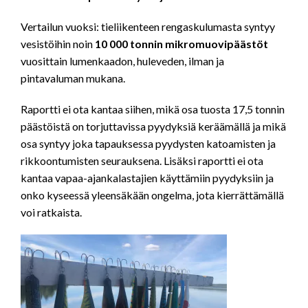
Vertailun vuoksi: tieliikenteen rengaskulumasta syntyy
vesistöihin noin
10 000 tonnin mikromuovipäästöt
vuosittain lumenkaadon, huleveden, ilman ja
pintavaluman mukana.
Raportti ei ota kantaa siihen, mikä osa tuosta 17,5 tonnin
päästöistä on torjuttavissa pyydyksiä keräämällä ja mikä
osa syntyy joka tapauksessa pyydysten katoamisten ja
rikkoontumisten seurauksena. Lisäksi raportti ei ota
kantaa vapaa-ajankalastajien käyttämiin pyydyksiin ja
onko kyseessä yleensäkään ongelma, jota kierrättämällä
voi ratkaista.