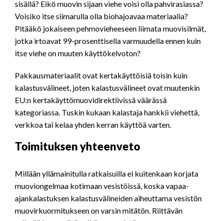
sisällä? Eikö muovin sijaan viehe voisi olla pahvirasiassa?
Voisiko itse siimarulla olla biohajoavaa materiaalia?
Pitääkö jokaiseen pehmovieheeseen liimata muovisilmät,
jotka irtoavat 99-prosenttisella varmuudella ennen kuin
itse viehe on muuten käyttökelvoton?
Pakkausmateriaalit ovat kertakäyttöisiä toisin kuin
kalastusvälineet, joten kalastusvälineet ovat muutenkin
EU:n kertakäyttömuovidirektiivissä väärässä
kategoriassa. Tuskin kukaan kalastaja hankkii viehettä,
verkkoa tai kelaa yhden kerran käyttöä varten.
Toimituksen yhteenveto
Millään yllämainitulla ratkaisuilla ei kuitenkaan korjata
muoviongelmaa kotimaan vesistöissä, koska vapaa-
ajankalastuksen kalastusvälineiden aiheuttama vesistön
muovirkuormitukseen on varsin mitätön. Riittävän