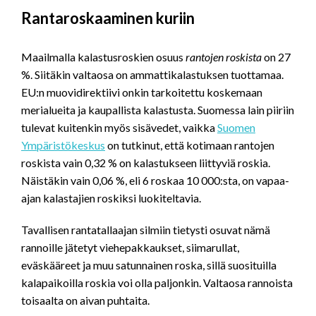
Rantaroskaaminen kuriin
Maailmalla kalastusroskien osuus
rantojen roskista
on 27
%. Siitäkin valtaosa on ammattikalastuksen tuottamaa.
EU:n muovidirektiivi onkin tarkoitettu koskemaan
merialueita ja kaupallista kalastusta. Suomessa lain piiriin
tulevat kuitenkin myös sisävedet, vaikka
Suomen
Ympäristökeskus
on tutkinut, että kotimaan rantojen
roskista vain 0,32 % on kalastukseen liittyviä roskia.
Näistäkin vain 0,06 %, eli 6 roskaa 10 000:sta, on vapaa-
ajan kalastajien roskiksi luokiteltavia.
Tavallisen rantatallaajan silmiin tietysti osuvat nämä
rannoille jätetyt viehepakkaukset, siimarullat,
eväskääreet ja muu satunnainen roska, sillä suosituilla
kalapaikoilla roskia voi olla paljonkin. Valtaosa rannoista
toisaalta on aivan puhtaita.