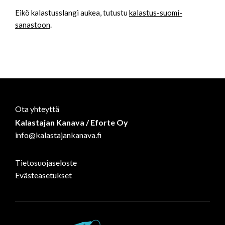
Eikö kalastusslangi aukea, tutustu
kalastus-suomi-
sanastoon
.
Ota yhteyttä
Kalastajan Kanava / Eforte Oy
info@kalastajankanava.fi
Tietosuojaseloste
Evästeasetukset