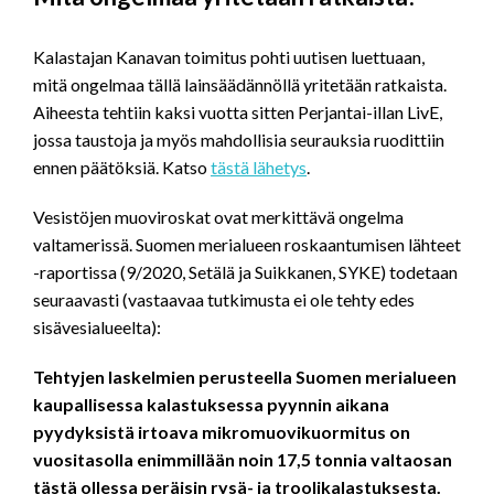
Kalastajan Kanavan toimitus pohti uutisen luettuaan,
mitä ongelmaa tällä lainsäädännöllä yritetään ratkaista.
Aiheesta tehtiin kaksi vuotta sitten Perjantai-illan LivE,
jossa taustoja ja myös mahdollisia seurauksia ruodittiin
ennen päätöksiä. Katso
tästä lähetys
.
Vesistöjen muoviroskat ovat merkittävä ongelma
valtamerissä. Suomen merialueen roskaantumisen lähteet
-raportissa (9/2020, Setälä ja Suikkanen, SYKE) todetaan
seuraavasti (vastaavaa tutkimusta ei ole tehty edes
sisävesialueelta):
Tehtyjen laskelmien perusteella Suomen merialueen
kaupallisessa kalastuksessa pyynnin aikana
pyydyksistä irtoava mikromuovikuormitus on
vuositasolla enimmillään noin 17,5 tonnia valtaosan
tästä ollessa peräisin rysä- ja troolikalastuksesta.