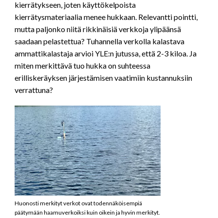
kierrätykseen, joten käyttökelpoista
kierrätysmateriaalia menee hukkaan. Relevantti pointti,
mutta paljonko niitä rikkinäisiä verkkoja ylipäänsä
saadaan pelastettua? Tuhannella verkolla kalastava
ammattikalastaja arvioi YLE:n jutussa, että 2-3 kiloa. Ja
miten merkittävä tuo hukka on suhteessa
erilliskeräyksen järjestämisen vaatimiin kustannuksiin
verrattuna?
Huonosti merkityt verkot ovat todennäköisempiä
päätymään haamuverkoiksi kuin oikein ja hyvin merkityt.