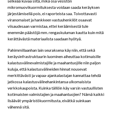
selkeää kuvaa siitä, mikä osa vesistön
mikromuovikuormituksesta voidaan saada keräyksen
järjestämisellä pois, ei raporteista saa. Toivottavasti
viranomaiset ja hankkeen vastuuhenkilöt osaavat
viisaudesaan varmistaa, ettei keräämisestä tule
enemmän päästöjä mm. rengaskuluman kautta kuin mitä
kerättävästä materiaalista saadaan hyötyä.
Pahimmillaanhan lain seuraksena käy niin, että sekä
keräysinfrastruktuurin luominen aiheuttaa kotimaisille
kalastusvälinevalmistajille ja maahantuojille niin paljon
kuluja, että kalastusvälineiden hinnat nousevat
merkittävästi ja vapaa-ajankalastajan kannattaa tehdä
jatkossa kalastusvälinehankintansa ulkomaisista
verkkokaupoista. Kuinka tällöin käy varsin vastuullisten
kotimaisten valmistajien ja maahantuojien? Nämä kaikki
lisäävät ympäristökuormitusta, eivätkä suinkaan
vähennä sitä.