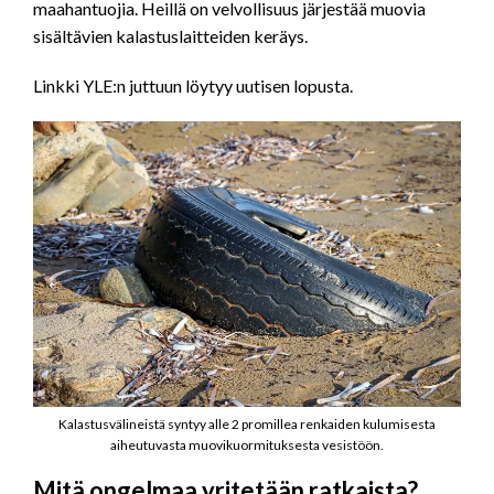
maahantuojia. Heillä on velvollisuus järjestää muovia
sisältävien kalastuslaitteiden keräys.
Linkki YLE:n juttuun löytyy uutisen lopusta.
Kalastusvälineistä syntyy alle 2 promillea renkaiden kulumisesta
aiheutuvasta muovikuormituksesta vesistöön.
Mitä ongelmaa yritetään ratkaista?