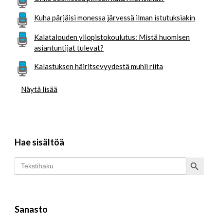
Kuha pärjäisi monessa järvessä ilman istutuksiakin
Kalatalouden yliopistokoulutus: Mistä huomisen
asiantuntijat tulevat?
Kalastuksen häiritsevyydestä muhii riita
Näytä lisää
Hae sisältöä
Search Button
Search
for:
Sanasto