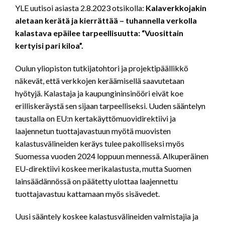
YLE uutisoi asiasta 2.8.2023 otsikolla:
Kalaverkkojakin
aletaan kerätä ja kierrättää – tuhannella verkolla
kalastava epäilee tarpeellisuutta: “Vuosittain
kertyisi pari kiloa”.
Oulun yliopiston tutkijatohtori ja projektipäällikkö
näkevät, että verkkojen keräämisellä saavutetaan
hyötyjä. Kalastaja ja kaupungininsinööri eivät koe
erilliskeräystä sen sijaan tarpeelliseksi. Uuden sääntelyn
taustalla on EU:n kertakäyttömuovidirektiivi ja
laajennetun tuottajavastuun myötä muovisten
kalastusvälineiden keräys tulee pakolliseksi myös
Suomessa vuoden 2024 loppuun mennessä. Alkuperäinen
EU-direktiivi koskee merikalastusta, mutta Suomen
lainsäädännössä on päätetty ulottaa laajennettu
tuottajavastuu kattamaan myös sisävedet.
Uusi sääntely koskee kalastusvälineiden valmistajia ja