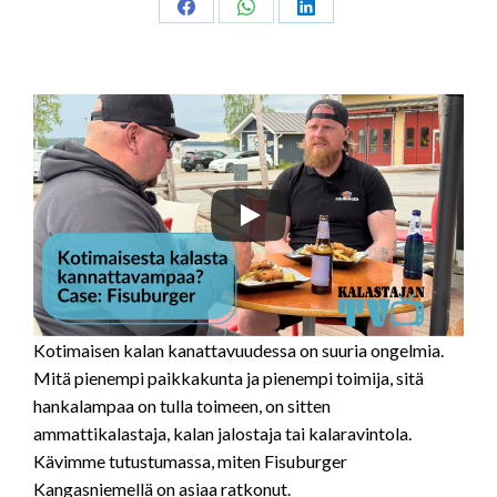
Share
Share
Share
on
on
on
Facebook
WhatsApp
LinkedIn
Kotimaisen kalan kanattavuudessa on suuria ongelmia.
Mitä pienempi paikkakunta ja pienempi toimija, sitä
hankalampaa on tulla toimeen, on sitten
ammattikalastaja, kalan jalostaja tai kalaravintola.
Kävimme tutustumassa, miten Fisuburger
Kangasniemellä on asiaa ratkonut.