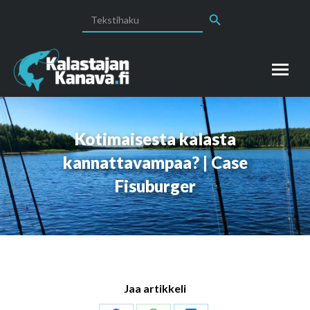
Search Button
Search
for:
Kotimaisesta kalasta
kannattavampaa? | Case
Fisuburger
Jaa artikkeli