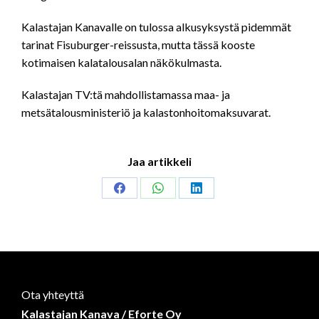
Kalastajan Kanavalle on tulossa alkusyksystä pidemmät
tarinat Fisuburger-reissusta, mutta tässä kooste
kotimaisen kalatalousalan näkökulmasta.
Kalastajan TV:tä mahdollistamassa maa- ja
metsätalousministeriö ja kalastonhoitomaksuvarat.
Jaa artikkeli
Share
Share
Share
on
on
on
Facebook
WhatsApp
LinkedIn
Ota yhteyttä
Kalastajan Kanava / Eforte Oy