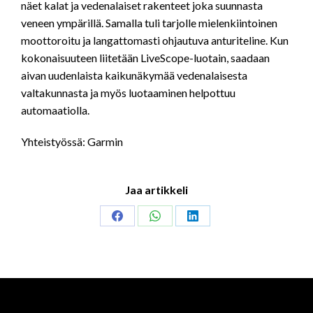
näet kalat ja vedenalaiset rakenteet joka suunnasta
veneen ympärillä. Samalla tuli tarjolle mielenkiintoinen
moottoroitu ja langattomasti ohjautuva anturiteline. Kun
kokonaisuuteen liitetään LiveScope-luotain, saadaan
aivan uudenlaista kaikunäkymää vedenalaisesta
valtakunnasta ja myös luotaaminen helpottuu
automaatiolla.
Yhteistyössä: Garmin
Jaa artikkeli
Share
Share
Share
on
on
on
Facebook
WhatsApp
LinkedIn