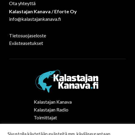
Ota yhteyttä
Kalastajan Kanava / Eforte Oy
info@kalastajankanava.fi
Tietosuojaseloste
Evästeasetukset
Kalastajan Kanava
Kalastajan Radio
Toimittajat
Kalaruoka
Vapaa-ajan kalastus Suomessa
Sivustolla käytetään evästeitä mm. kävijäseurantaan.