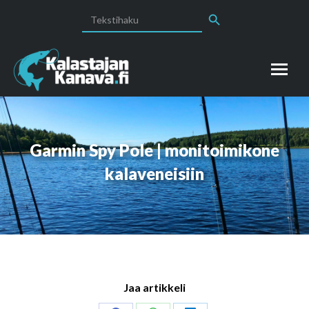
Search Button
Search
for:
Garmin Spy Pole | monitoimikone
kalaveneisiin
Jaa artikkeli