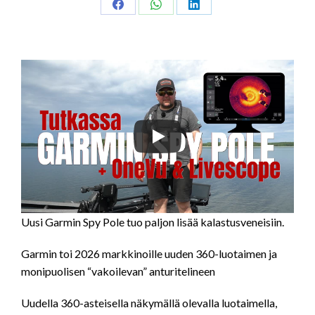
Share
Share
Share
on
on
on
Facebook
WhatsApp
LinkedIn
Uusi Garmin Spy Pole tuo paljon lisää kalastusveneisiin.
Garmin toi 2026 markkinoille uuden 360-luotaimen ja
monipuolisen “vakoilevan” anturitelineen
Uudella 360-asteisella näkymällä olevalla luotaimella,