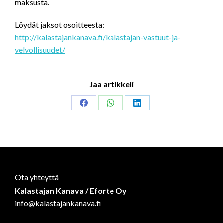
maksusta.
Löydät jaksot osoitteesta:
http://kalastajankanava.fi/kalastajan-vastuut-ja-
velvollisuudet/
Jaa artikkeli
Share
Share
Share
on
on
on
Facebook
WhatsApp
LinkedIn
Ota yhteyttä
Kalastajan Kanava / Eforte Oy
info@kalastajankanava.fi