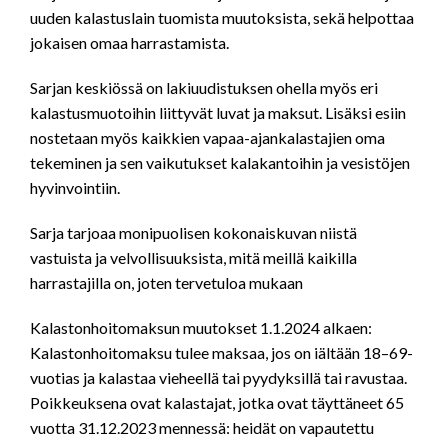
uuden kalastuslain tuomista muutoksista, sekä helpottaa
jokaisen omaa harrastamista.
Sarjan keskiössä on lakiuudistuksen ohella myös eri
kalastusmuotoihin liittyvät luvat ja maksut. Lisäksi esiin
nostetaan myös kaikkien vapaa-ajankalastajien oma
tekeminen ja sen vaikutukset kalakantoihin ja vesistöjen
hyvinvointiin.
Sarja tarjoaa monipuolisen kokonaiskuvan niistä
vastuista ja velvollisuuksista, mitä meillä kaikilla
harrastajilla on, joten tervetuloa mukaan
Kalastonhoitomaksun muutokset 1.1.2024 alkaen:
Kalastonhoitomaksu tulee maksaa, jos on iältään 18–69-
vuotias ja kalastaa vieheellä tai pyydyksillä tai ravustaa.
Poikkeuksena ovat kalastajat, jotka ovat täyttäneet 65
vuotta 31.12.2023 mennessä: heidät on vapautettu