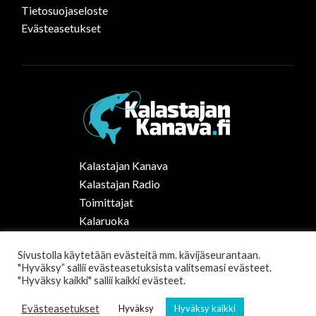
Tietosuojaseloste
Evästeasetukset
Kalastajan Kanava
Kalastajan Radio
Toimittajat
Kalaruoka
Vapaa-ajan kalastus Suomessa
Sivustolla käytetään evästeitä mm. kävijäseurantaan.
Tilaa uutiskirje
"Hyväksy” sallii evästeasetuksista valitsemasi evästeet.
"Hyväksy kaikki" sallii kaikki evästeet.
Evästeasetukset
Hyväksy
Hyväksy kaikki