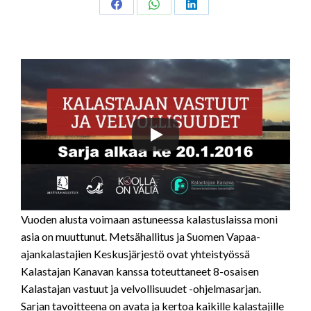
Share
Share
Share
on
on
on
Facebook
WhatsApp
LinkedIn
Vuoden alusta voimaan astuneessa kalastuslaissa moni
asia on muuttunut. Metsähallitus ja Suomen Vapaa-
ajankalastajien Keskusjärjestö ovat yhteistyössä
Kalastajan Kanavan kanssa toteuttaneet 8-osaisen
Kalastajan vastuut ja velvollisuudet -ohjelmasarjan.
Sarjan tavoitteena on avata ja kertoa kaikille kalastajille