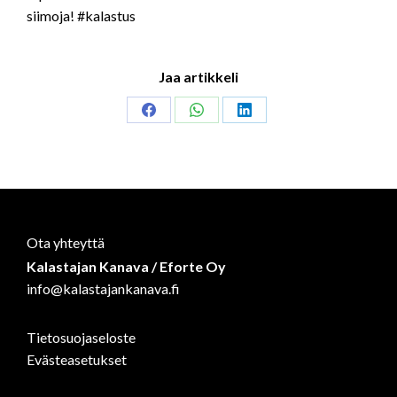
siimoja! #kalastus
Jaa artikkeli
Share
Share
Share
on
on
on
Facebook
WhatsApp
LinkedIn
Ota yhteyttä
Kalastajan Kanava / Eforte Oy
info@kalastajankanava.fi
Tietosuojaseloste
Evästeasetukset