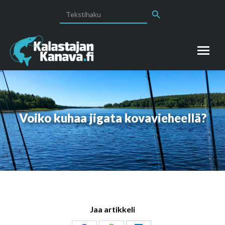
Search Button
Search
for:
Voiko kuhaa jigata kovavieheellä?
Jaa artikkeli