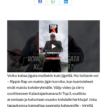
Share
Share
Share
on
on
on
Facebook
WhatsApp
LinkedIn
Voiko kuhaa jigata muillakin kuin jigeillä. No tottavie voi
– Rippin Rap on mainio jigin korvike, kun kumivieheet
eivät maistu kohderyhmälle. Väijy video ja siirry
osoitteeseen Kalastajankanava.fi/Top3, osallistu
arvontaan ja katsotaan osuuko kohdalle herkkuja! Joka
tapauksessa kannattaa suunnata kuhavesille – kireitä