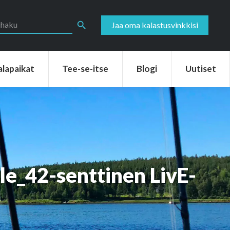
aikat
Tee-se-itse
Blogi
Uutiset
Search Button
Jaa oma kalastusvinkkisi
alapaikat
Tee-se-itse
Blogi
Uutiset
lle_42-senttinen LivE-