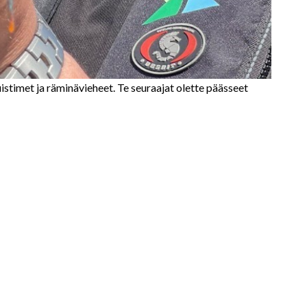
istimet ja räminävieheet. Te seuraajat olette päässeet