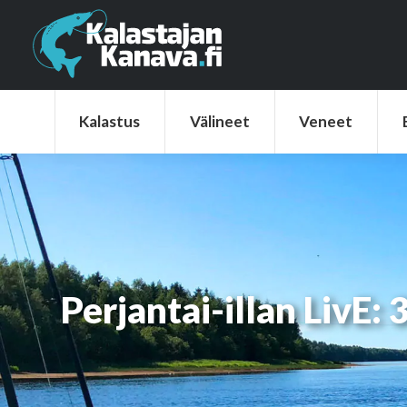
Kalastus
Välineet
Veneet
Elek
Kalastus
Välineet
Veneet
Perjantai-illan LivE: