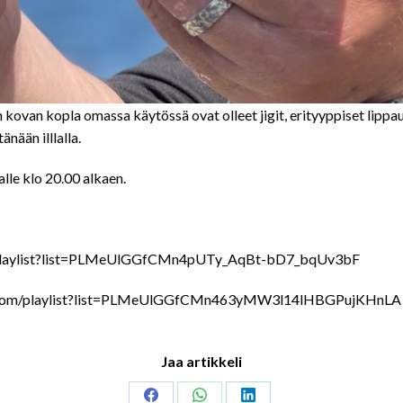
kovan kopla omassa käytössä ovat olleet jigit, erityyppiset lippau
nään illlalla.
le klo 20.00 alkaen.
com/playlist?list=PLMeUlGGfCMn4pUTy_AqBt-bD7_bqUv3bF
utube.com/playlist?list=PLMeUlGGfCMn463yMW3l14lHBGPujKHnLA
Jaa artikkeli