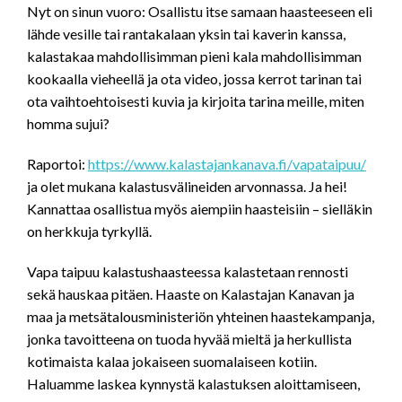
Nyt on sinun vuoro: Osallistu itse samaan haasteeseen eli
lähde vesille tai rantakalaan yksin tai kaverin kanssa,
kalastakaa mahdollisimman pieni kala mahdollisimman
kookaalla vieheellä ja ota video, jossa kerrot tarinan tai
ota vaihtoehtoisesti kuvia ja kirjoita tarina meille, miten
homma sujui?
Raportoi:
https://www.kalastajankanava.fi/vapataipuu/
ja olet mukana kalastusvälineiden arvonnassa. Ja hei!
Kannattaa osallistua myös aiempiin haasteisiin – sielläkin
on herkkuja tyrkyllä.
Vapa taipuu kalastushaasteessa kalastetaan rennosti
sekä hauskaa pitäen. Haaste on Kalastajan Kanavan ja
maa ja metsätalousministeriön yhteinen haastekampanja,
jonka tavoitteena on tuoda hyvää mieltä ja herkullista
kotimaista kalaa jokaiseen suomalaiseen kotiin.
Haluamme laskea kynnystä kalastuksen aloittamiseen,