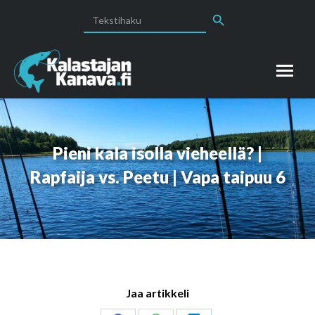
Search Button
Search
for:
Pieni kala isolla vieheellä? |
Rapfaija vs. Peetu | Vapa taipuu 6
Jaa artikkeli