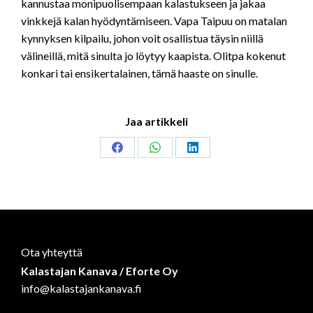
kannustaa monipuolisempaan kalastukseen ja jakaa
vinkkejä kalan hyödyntämiseen. Vapa Taipuu on matalan
kynnyksen kilpailu, johon voit osallistua täysin niillä
välineillä, mitä sinulta jo löytyy kaapista. Olitpa kokenut
konkari tai ensikertalainen, tämä haaste on sinulle.
Jaa artikkeli
Share
Share
Share
on
on
on
Facebook
WhatsApp
LinkedIn
Ota yhteyttä
Kalastajan Kanava / Eforte Oy
info@kalastajankanava.fi