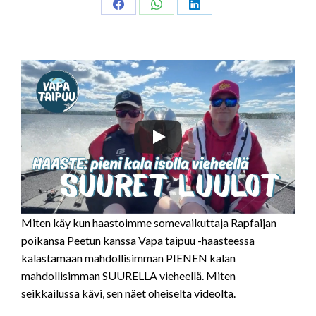
Share
Share
Share
on
on
on
Facebook
WhatsApp
LinkedIn
Miten käy kun haastoimme somevaikuttaja Rapfaijan
poikansa Peetun kanssa Vapa taipuu -haasteessa
kalastamaan mahdollisimman PIENEN kalan
mahdollisimman SUURELLA vieheellä. Miten
seikkailussa kävi, sen näet oheiselta videolta.