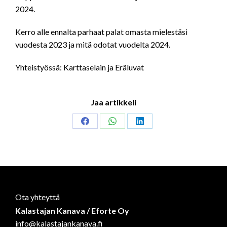
2024.
Kerro alle ennalta parhaat palat omasta mielestäsi
vuodesta 2023 ja mitä odotat vuodelta 2024.
Yhteistyössä: Karttaselain ja Eräluvat
Jaa artikkeli
Share
Share
Share
on
on
on
Facebook
WhatsApp
LinkedIn
Ota yhteyttä
Kalastajan Kanava / Eforte Oy
info@kalastajankanava.fi