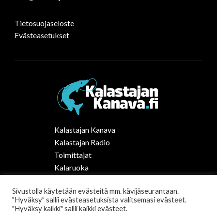
Tietosuojaseloste
Evästeasetukset
Kalastajan Kanava
Kalastajan Radio
Toimittajat
Kalaruoka
Vapaa-ajan kalastus Suomessa
Sivustolla käytetään evästeitä mm. kävijäseurantaan.
Tilaa uutiskirje
"Hyväksy” sallii evästeasetuksista valitsemasi evästeet.
"Hyväksy kaikki" sallii kaikki evästeet.