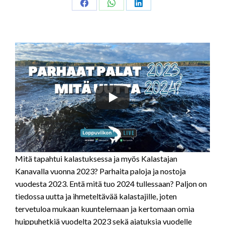
Share
Share
Share
on
on
on
Facebook
WhatsApp
LinkedIn
Mitä tapahtui kalastuksessa ja myös Kalastajan
Kanavalla vuonna 2023? Parhaita paloja ja nostoja
vuodesta 2023. Entä mitä tuo 2024 tullessaan? Paljon on
tiedossa uutta ja ihmeteltävää kalastajille, joten
tervetuloa mukaan kuuntelemaan ja kertomaan omia
huippuhetkiä vuodelta 2023 sekä ajatuksia vuodelle