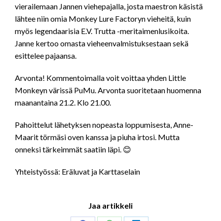
vierailemaan Jannen viehepajalla, josta maestron käsistä
lähtee niin omia Monkey Lure Factoryn vieheitä, kuin
myös legendaarisia E.V. Trutta -meritaimenlusikoita.
Janne kertoo omasta vieheenvalmistuksestaan sekä
esittelee pajaansa.
Arvonta! Kommentoimalla voit voittaa yhden Little
Monkeyn värissä PuMu. Arvonta suoritetaan huomenna
maanantaina 21.2. Klo 21.00.
Pahoittelut lähetyksen nopeasta loppumisesta, Anne-
Maarit törmäsi oven kanssa ja piuha irtosi. Mutta
onneksi tärkeimmät saatiin läpi. 😊
Yhteistyössä: Eräluvat ja Karttaselain
Jaa artikkeli