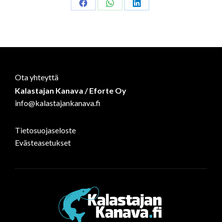
Share
Share
Share
on
on
on
Facebook
WhatsApp
LinkedIn
Ota yhteyttä
Kalastajan Kanava / Eforte Oy
info@kalastajankanava.fi
Tietosuojaseloste
Evästeasetukset