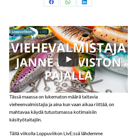
Share
Share
Share
on
on
on
Facebook
WhatsApp
LinkedIn
Tässä maassa on lukematon määrä taitavia
vieheenvalmistajia ja aina kun vaan aikaa riittää, on
mahtavaa käydä tutustumassa kotimaisiin
käsityötaitajiin.
Tällä viikolla Loppuviikon LivE:ssä lähdemme