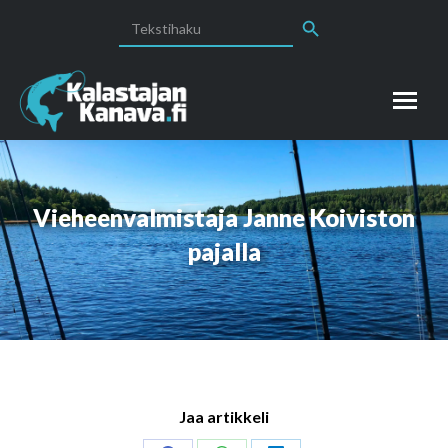
Search Button
Search
for:
Vieheenvalmistaja Janne Koiviston
pajalla
Jaa artikkeli