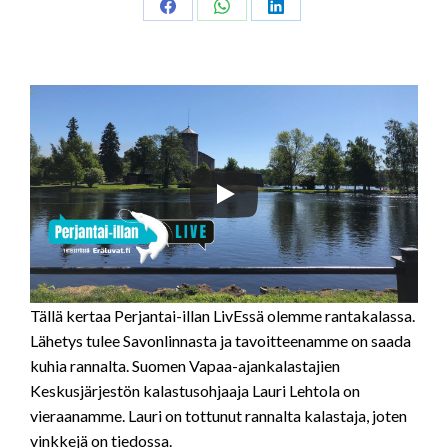
Share
Share
Share
on
on
on
Facebook
WhatsApp
LinkedIn
Tällä kertaa Perjantai-illan LivEssä olemme rantakalassa.
Lähetys tulee Savonlinnasta ja tavoitteenamme on saada
kuhia rannalta. Suomen Vapaa-ajankalastajien
Keskusjärjestön kalastusohjaaja Lauri Lehtola on
vieraanamme. Lauri on tottunut rannalta kalastaja, joten
vinkkejä on tiedossa.