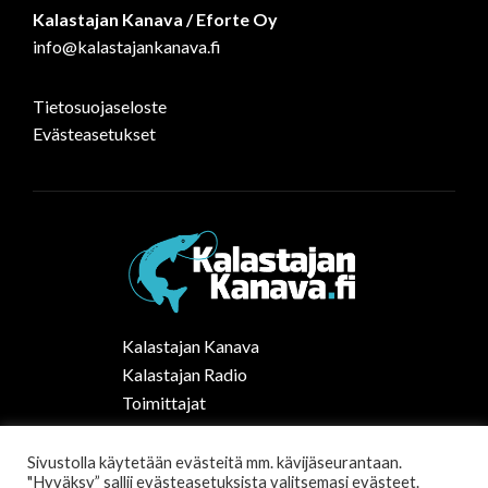
Kalastajan Kanava / Eforte Oy
info@kalastajankanava.fi
Tietosuojaseloste
Evästeasetukset
Kalastajan Kanava
Kalastajan Radio
Toimittajat
Kalaruoka
Vapaa-ajan kalastus Suomessa
Sivustolla käytetään evästeitä mm. kävijäseurantaan.
"Hyväksy” sallii evästeasetuksista valitsemasi evästeet.
Tilaa uutiskirje