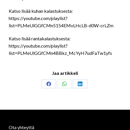
Katso lisää kuhan kalastuksesta:
https://youtube.com/playlist?
list=PLMeUlGGfCMn5154EMvLHcLB-d0W-crLZm
Katso lisää rantakalastuksesta:
https://youtube.com/playlist?
list=PLMeUlGGfCMn4BBkz_McYyH7udFaTw1yfs
Jaa artikkeli
Share
Share
Share
on
on
on
Facebook
WhatsApp
LinkedIn
Ota yhteyttä