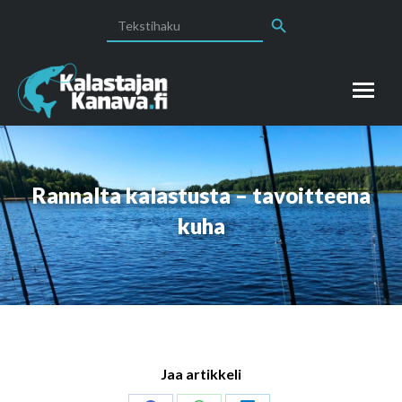
Search Button
Search
for:
Rannalta kalastusta – tavoitteena
kuha
Jaa artikkeli