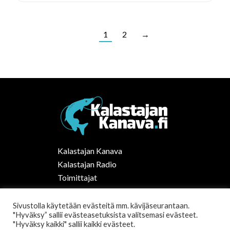
1
2
→
Kalastajan Kanava
Kalastajan Radio
Toimittajat
Kalaruoka
Vapaa-ajan kalastus Suomessa
Sivustolla käytetään evästeitä mm. kävijäseurantaan.
"Hyväksy” sallii evästeasetuksista valitsemasi evästeet.
Tilaa uutiskirje
"Hyväksy kaikki" sallii kaikki evästeet.