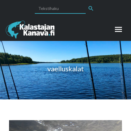
Search Button
Search
for:
vaelluskalat