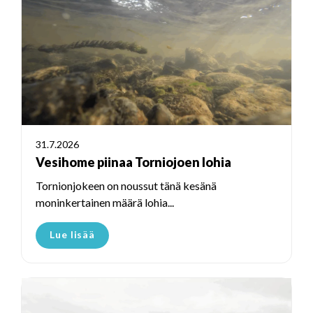
31.7.2026
Vesihome piinaa Torniojoen lohia
Tornionjokeen on noussut tänä kesänä
moninkertainen määrä lohia...
Lue lisää