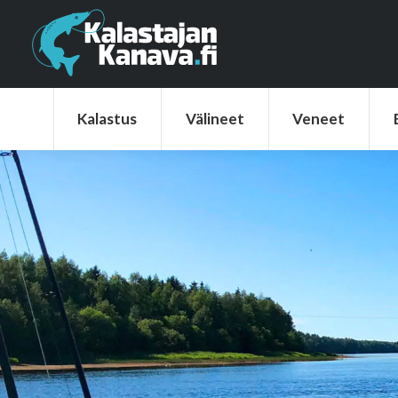
Kalastus
Välineet
Veneet
Elek
Kalastus
Välineet
Veneet