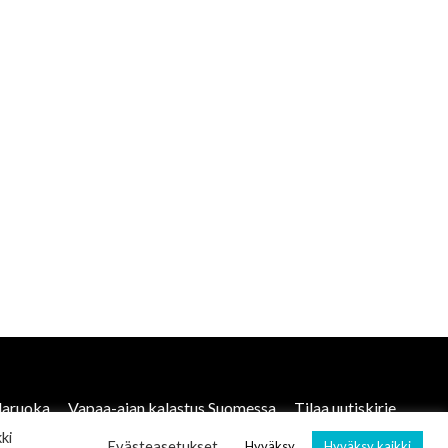
laruoka
Vapaa-ajan kalastus Suomessa
Tilaa uutiskirje
ki
Evästeasetukset
Hyväksy
Hyväksy kaikki