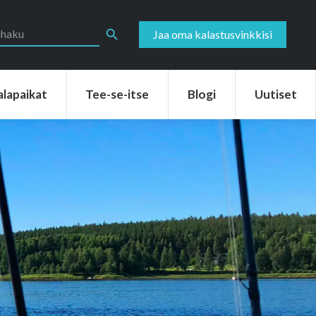
aikat
Tee-se-itse
Blogi
Uutiset
Search Button
Jaa oma kalastusvinkkisi
alapaikat
Tee-se-itse
Blogi
Uutiset