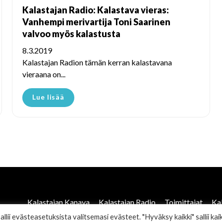
Kalastajan Radio: Kalastava vieras:
Vanhempi merivartija Toni Saarinen
valvoo myös kalastusta
8.3.2019
Kalastajan Radion tämän kerran kalastavana
vieraana on...
Lue lisää
Kalastajan Kanava
Kalastajan Radio
Toimittajat
Ka
ii evästeasetuksista valitsemasi evästeet. "Hyväksy kaikki" sallii kaik