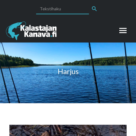
Search Button
Search
for:
Harjus