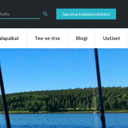
aikat
Tee-se-itse
Blogi
Uutiset
Search Button
Jaa oma kalastusvinkkisi
alapaikat
Tee-se-itse
Blogi
Uutiset