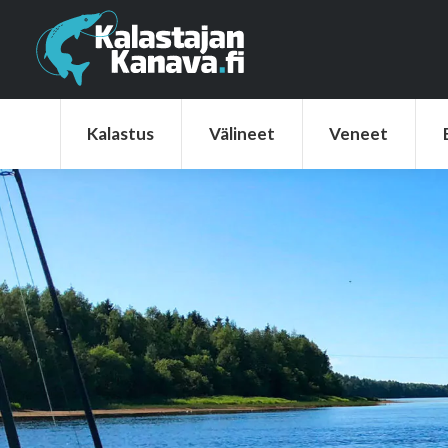
Kalastus
Välineet
Veneet
Elek
Kalastus
Välineet
Veneet