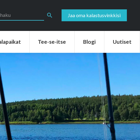
aikat
Tee-se-itse
Blogi
Uutiset
Search Button
Jaa oma kalastusvinkkisi
alapaikat
Tee-se-itse
Blogi
Uutiset