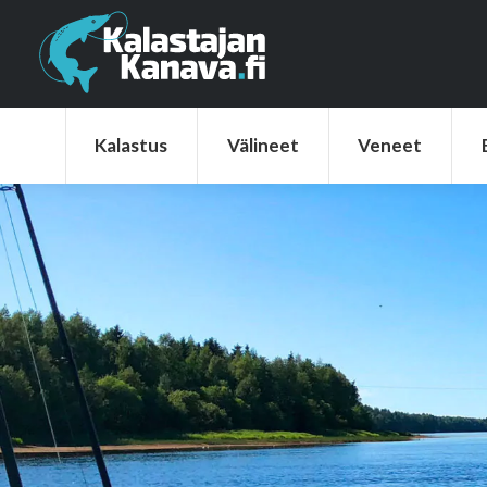
Kalastus
Välineet
Veneet
Elek
Kalastus
Välineet
Veneet