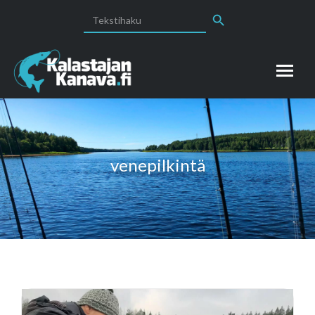
Search Button
Search
for:
venepilkintä