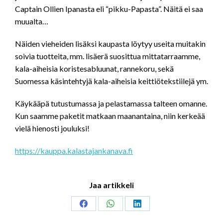
Captain Ollien Ipanasta eli “pikku-Papasta”. Näitä ei saa
muualta…
Näiden vieheiden lisäksi kaupasta löytyy useita muitakin
soivia tuotteita, mm. lisäerä suosittua mittatarraamme,
kala-aiheisia koristesabluunat, rannekoru, sekä
Suomessa käsintehtyjä kala-aiheisia keittiötekstiilejä ym.
Käykääpä tutustumassa ja pelastamassa talteen omanne.
Kun saamme paketit matkaan maanantaina, niin kerkeää
vielä hienosti jouluksi!
https://kauppa.kalastajankanava.fi
Jaa artikkeli
Share
Share
Share