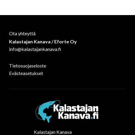
on
on
on
Facebook
WhatsApp
LinkedIn
Ota yhteyttä
Kalastajan Kanava / Eforte Oy
info@kalastajankanava.fi
Tietosuojaseloste
Evästeasetukset
Kalastajan Kanava