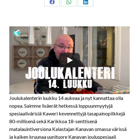
Share
Share
Share
on
on
on
Facebook
WhatsApp
LinkedIn
Joulukalenterin luukku 14 aukeaa ja nyt kannattaa olla
nopea. Saimme lisäerät hetkessä loppuunmyytyjä
spesiaalivärisiä Kaweri kevennettyjä tasapainopilkkejä
80-millisenä sekä Karikkoa 18-senttisenä
matalauintiversiona Kalastajan Kanavan omassa värissä
ja kaiken kruunaa uunituore Kanavan jouluspesiaali