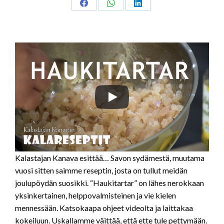
Share
Share
Share
on
on
on
Facebook
WhatsApp
LinkedIn
Kalastajan Kanava esittää… Savon sydämestä, muutama
vuosi sitten saimme reseptin, josta on tullut meidän
joulupöydän suosikki. “Haukitartar” on lähes nerokkaan
yksinkertainen, helppovalmisteinen ja vie kielen
mennessään. Katsokaapa ohjeet videolta ja laittakaa
kokeiluun. Uskallamme väittää, että ette tule pettymään.