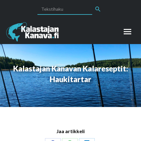
Search Button
Search
for:
Kalastajan Kanavan Kalareseptit:
Haukitartar
Jaa artikkeli