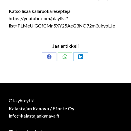
Katso lisää kalaruokareseptejä:
https://youtube.com/playlist?
list=PLMeUlGGfCMn5XY25AeG3NO72m3ukyoLJe
Jaa artikkeli
Share
Share
Share
on
on
on
Facebook
WhatsApp
LinkedIn
Ota yhteyttä
Kalastajan Kanava / Eforte Oy
info@kalastajankanava.fi