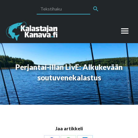
Search Button
Search
for:
Perjantai-illan LivE: Alkukevään
soutuvenekalastus
Jaa artikkeli