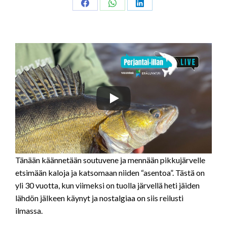
Share
Share
Share
on
on
on
Facebook
WhatsApp
LinkedIn
Tänään käännetään soutuvene ja mennään pikkujärvelle
etsimään kaloja ja katsomaan niiden “asentoa”. Tästä on
yli 30 vuotta, kun viimeksi on tuolla järvellä heti jäiden
lähdön jälkeen käynyt ja nostalgiaa on siis reilusti
ilmassa.