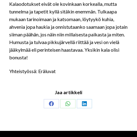
Kalaodotukset eivät ole kovinkaan korkealla, mutta
tunnelma ja tapetit kyllä sitäkin enemmän. Tulkaapa
mukaan tarinoimaan ja katsomaan, löytyykö kuhia,
ahvenia jopa haukia ja onnistutaanko saamaan jopa jotain
siiman päähän, jos näin niin millaisesta paikasta ja miten.
Humusta ja tulvaa pikkujärvellä riittää ja vesi on vielä
jääkylmää eli perinteisen haastavaa. Yksikin kala olisi
bonusta!
Yhteistyössä: Eräluvat
Jaa artikkeli
Share
Share
Share
on
on
on
Facebook
WhatsApp
LinkedIn