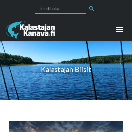
Search Button
Search
for:
Kalastajan Biisit