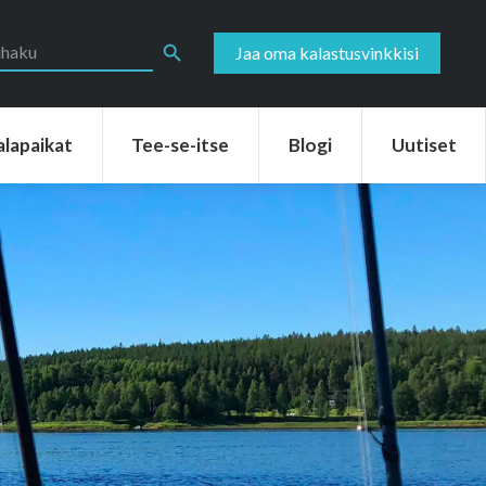
aikat
Tee-se-itse
Blogi
Uutiset
Search Button
Jaa oma kalastusvinkkisi
alapaikat
Tee-se-itse
Blogi
Uutiset