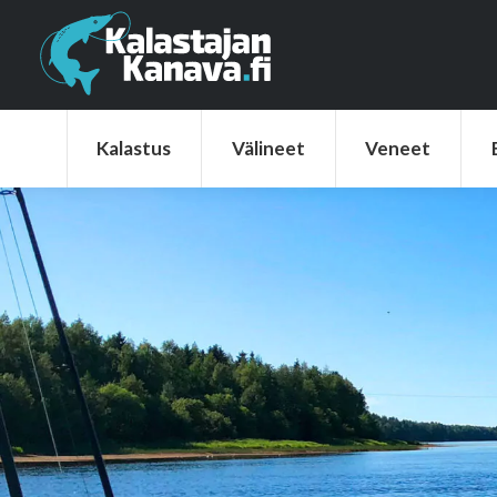
Kalastus
Välineet
Veneet
Elek
Kalastus
Välineet
Veneet