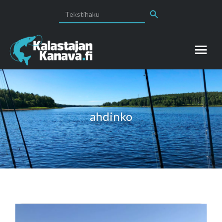
Search Button
Search
for:
ahdinko