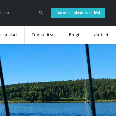
aikat
Tee-se-itse
Blogi
Uutiset
Search Button
Jaa oma kalastusvinkkisi
alapaikat
Tee-se-itse
Blogi
Uutiset