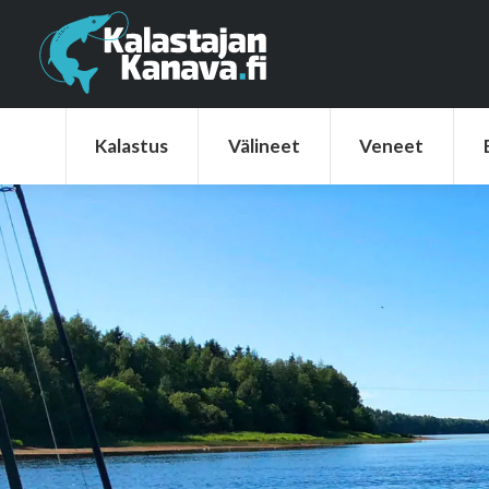
Kalastus
Välineet
Veneet
Elek
Kalastus
Välineet
Veneet