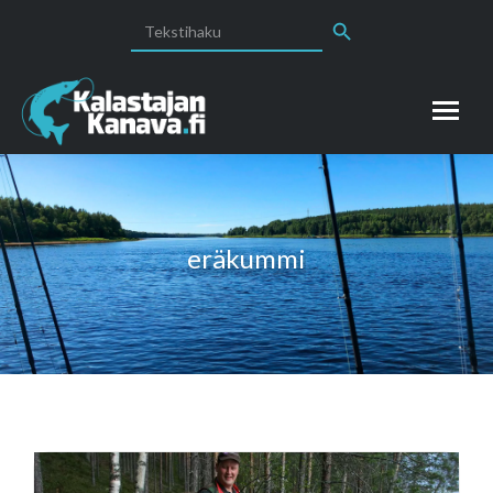
Search Button
Search
for:
eräkummi