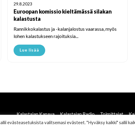
29.8.2023
Euroopan komissio kieltämässä silakan
kalastusta
Rannikkokalastus ja -kalanjalostus vaarassa, myös
lohen kalastukseen rajoituksia...
Lue lisää
Kalastajan Kanava
Kalastajan Radio
Toimittajat
Ka
ii evästeasetuksista valitsemasi evästeet. "Hyväksy kaikki" sallii kaik