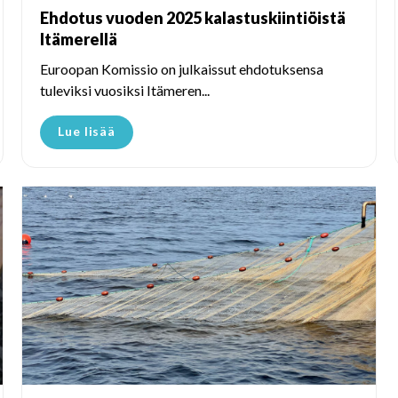
Ehdotus vuoden 2025 kalastuskiintiöistä
Itämerellä
Euroopan Komissio on julkaissut ehdotuksensa
tuleviksi vuosiksi Itämeren...
Lue lisää