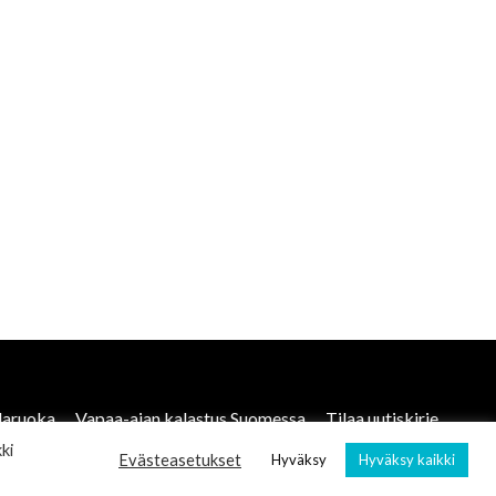
laruoka
Vapaa-ajan kalastus Suomessa
Tilaa uutiskirje
ki
Evästeasetukset
Hyväksy
Hyväksy kaikki