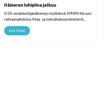
Itämeren lohipiina jatkuu
ICES-asiantuntijanäkemys myöhässä, MMM:ltä uusi
ratkaisuehdotus Maa- ja metsätalousministeriö...
Lue lisää