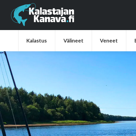
Kalastus
Välineet
Veneet
Elek
Kalastus
Välineet
Veneet