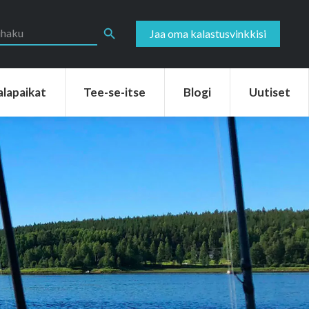
aikat
Tee-se-itse
Blogi
Uutiset
Search Button
Jaa oma kalastusvinkkisi
alapaikat
Tee-se-itse
Blogi
Uutiset