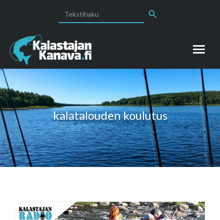
Search Button
Search
for:
kalatalouden koulutus