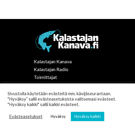
Kalastajan Kanava
Kalastajan Radio
Toimittajat
Kalaruoka
Vapaa-ajan kalastus Suomessa
Sivustolla käytetään evästeitä mm. kävijäseurantaan.
"Hyväksy” sallii evästeasetuksista valitsemasi evästeet.
Tilaa uutiskirje
"Hyväksy kaikki" sallii kaikki evästeet.
Evästeasetukset
Hyväksy
Hyväksy kaikki