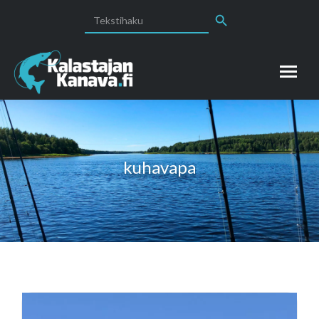
Search Button
Search
for:
kuhavapa