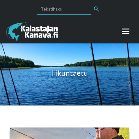
Search Button
Search
for:
liikuntaetu