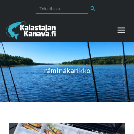
Search Button
Search
for:
räminäkarikko