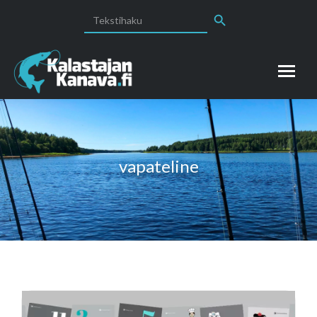
Search Button
Search
for:
vapateline