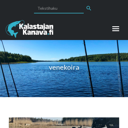
Search Button
Search
for:
venekoira