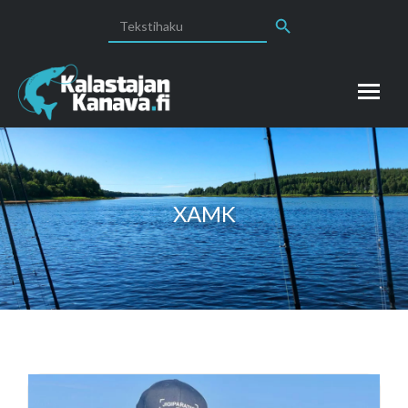
Search Button
Search
for:
XAMK