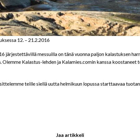
uksessa 12. – 21.2.2016
6 järjestettävillä messuilla on tänä vuonna paljon kalastuksen har
n. Olemme Kalastus-lehden ja Kalamies.comin kanssa koostaneet te
sittelemme teille siellä uutta helmikuun lopussa starttaavaa tu
Jaa artikkeli