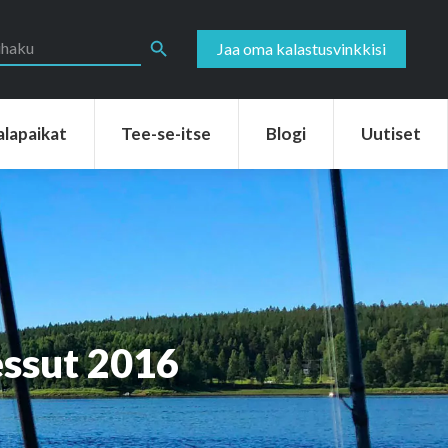
aikat
Tee-se-itse
Blogi
Uutiset
Search Button
Jaa oma kalastusvinkkisi
alapaikat
Tee-se-itse
Blogi
Uutiset
ssut 2016