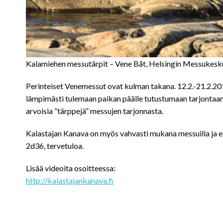
Kalamiehen messutärpit – Vene Båt, Helsingin Messukesk
Perinteiset Venemessut ovat kulman takana. 12.2.-21.2.201
lämpimästi tulemaan paikan päälle tutustumaan tarjontaa
arvoisia ”tärppejä” messujen tarjonnasta.
Kalastajan Kanava on myös vahvasti mukana messuilla ja e
2d36, tervetuloa.
Lisää videoita osoitteessa:
http://kalastajankanava.fi