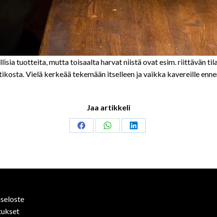
sia tuotteita, mutta toisaalta harvat niistä ovat esim. riittävän til
tikosta. Vielä kerkeää tekemään itselleen ja vaikka kavereille en
Jaa artikkeli
Share
Share
Share
on
on
on
Facebook
WhatsApp
LinkedIn
seloste
tukset