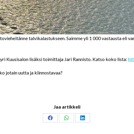
tovieheitänne talvikalastukseen. Saimme yli 1 000 vastausta eli v
i Kuusisalon lisäksi toimittaja Jari Rannisto. Katso koko lista:
ht
iko jotain uutta ja kiinnostavaa?
Jaa artikkeli
Share
Share
Share
on
on
on