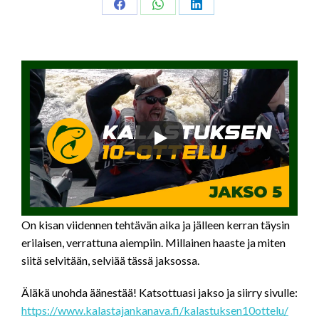
Share
Share
Share
on
on
on
Facebook
WhatsApp
LinkedIn
On kisan viidennen tehtävän aika ja jälleen kerran täysin
erilaisen, verrattuna aiempiin. Millainen haaste ja miten
siitä selvitään, selviää tässä jaksossa.
Äläkä unohda äänestää! Katsottuasi jakso ja siirry sivulle:
https://www.kalastajankanava.fi/kalastuksen10ottelu/