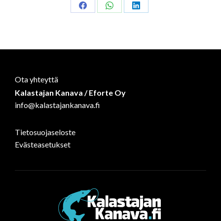
Share
Share
Share
on
on
on
Facebook
WhatsApp
LinkedIn
Ota yhteyttä
Kalastajan Kanava / Eforte Oy
info@kalastajankanava.fi
Tietosuojaseloste
Evästeasetukset