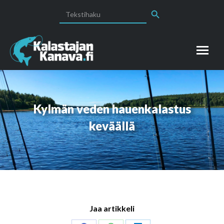
Search Button
Search
for:
Kylmän veden hauenkalastus
keväällä
Jaa artikkeli