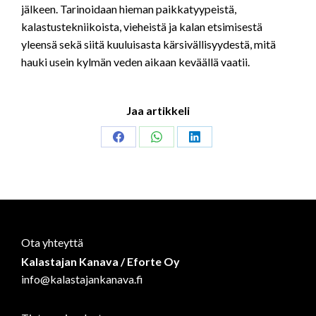
jälkeen. Tarinoidaan hieman paikkatyypeistä,
kalastustekniikoista, vieheistä ja kalan etsimisestä
yleensä sekä siitä kuuluisasta kärsivällisyydestä, mitä
hauki usein kylmän veden aikaan keväällä vaatii.
Jaa artikkeli
Share
Share
Share
on
on
on
Facebook
WhatsApp
LinkedIn
Ota yhteyttä
Kalastajan Kanava / Eforte Oy
info@kalastajankanava.fi