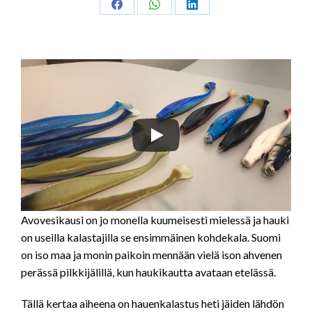
Share
Share
Share
on
on
on
Facebook
WhatsApp
LinkedIn
Avovesikausi on jo monella kuumeisesti mielessä ja hauki
on useilla kalastajilla se ensimmäinen kohdekala. Suomi
on iso maa ja monin paikoin mennään vielä ison ahvenen
perässä pilkkijälillä, kun haukikautta avataan etelässä.
Tällä kertaa aiheena on hauenkalastus heti jäiden lähdön