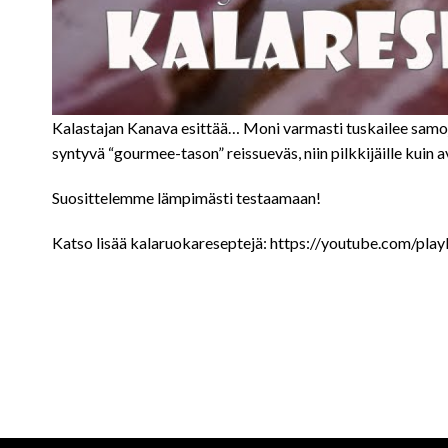
Kalastajan Kanava esittää… Moni varmasti tuskailee samoje
syntyvä “gourmee-tason” reissueväs, niin pilkkijäille kuin 
Suosittelemme lämpimästi testaamaan!
Katso lisää kalaruokareseptejä: https://youtube.co