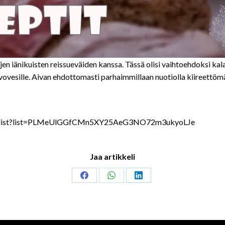
n iänikuisten reissueväiden kanssa. Tässä olisi vaihtoehdoksi kal
avovesille. Aivan ehdottomasti parhaimmillaan nuotiolla kiireettömä
m/playlist?list=PLMeUlGGfCMn5XY25AeG3NO72m3ukyoLJe
Jaa artikkeli
Share
Share
Share
on
on
on
Facebook
WhatsApp
LinkedIn