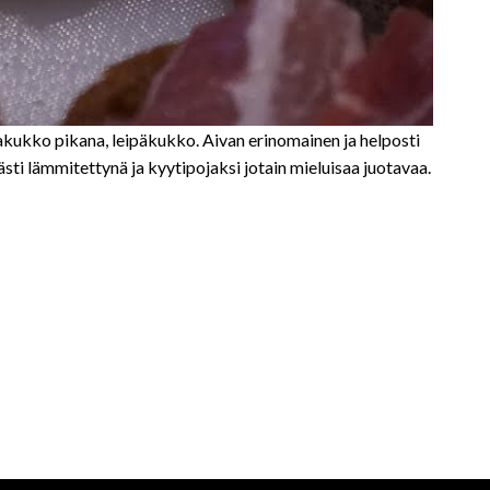
akukko pikana, leipäkukko. Aivan erinomainen ja helposti
sti lämmitettynä ja kyytipojaksi jotain mieluisaa juotavaa.