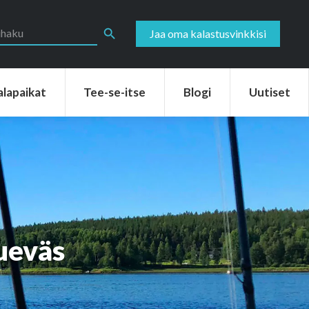
aikat
Tee-se-itse
Blogi
Uutiset
Search Button
Jaa oma kalastusvinkkisi
alapaikat
Tee-se-itse
Blogi
Uutiset
sueväs