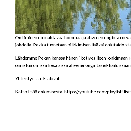
Onkiminen on mahtavaa hommaa ja ahvenen onginta on varm
johdolla. Pekka tunnetaan pilkkimisen lisäksi onkitaidoi
Lähdemme Pekan kanssa hänen “kotivesilleen” onkimaan ranna
onnistua omissa kesäisissä ahvenenongintaseikkailuissaan
Yhteistyössä: Eräluvat
Katso lisää onkimisesta: https://youtube.com/play