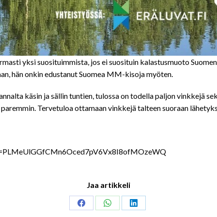
asti yksi suosituimmista, jos ei suosituin kalastusmuoto Suomen
staan, hän onkin edustanut Suomea MM-kisoja myöten.
lta käsin ja sällin tuntien, tulossa on todella paljon vinkkejä se
 paremmin. Tervetuloa ottamaan vinkkejä talteen suoraan lähetyk
list?list=PLMeUlGGfCMn6Oced7pV6Vx8I8ofMOzeWQ
Jaa artikkeli
Share
Share
Share