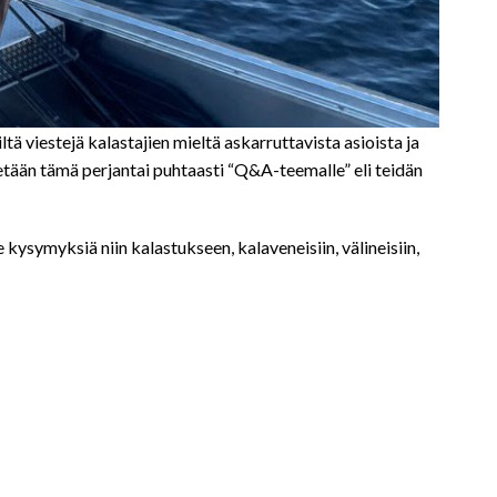
ä viestejä kalastajien mieltä askarruttavista asioista ja
tetään tämä perjantai puhtaasti “Q&A-teemalle” eli teidän
ysymyksiä niin kalastukseen, kalaveneisiin, välineisiin,