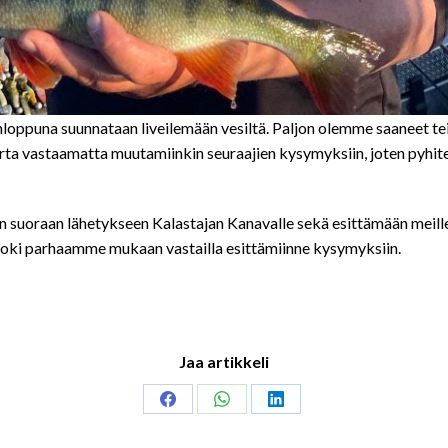
loppuna suunnataan liveilemään vesiltä. Paljon olemme saaneet teilt
 kerta vastaamatta muutamiinkin seuraajien kysymyksiin, joten pyhi
suoraan lähetykseen Kalastajan Kanavalle sekä esittämään meille k
mme toki parhaamme mukaan vastailla esittämiinne kysymyksiin.
Jaa artikkeli
Share
Share
Share
on
on
on