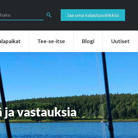
aikat
Tee-se-itse
Blogi
Uutiset
Search Button
Jaa oma kalastusvinkkisi
alapaikat
Tee-se-itse
Blogi
Uutiset
 ja vastauksia