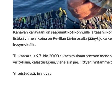
Kanavan karavaani on saapunut kotikonnuille ja taas viikon
lisäksi viime aikoina on Pe-Illan LivEn osalta jäänyt joka
kysymyksille.
Tulkaapa siis 9.7. klo 20.00 alkaen mukaan rentoon menoon 
virityksiin, kalastuslupiin, vieheisiin jne. liittyen. Yritä
Yhteistyössä: Eräluvat