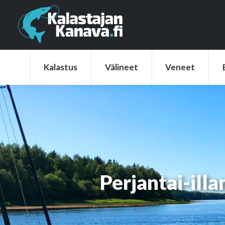
Kalastus
Välineet
Veneet
Elek
Kalastus
Välineet
Veneet
Perjantai-ill