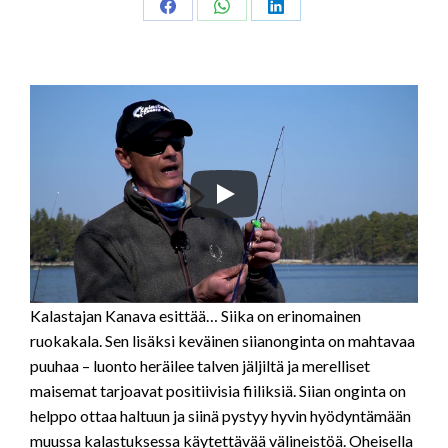
Share
Share
Share
on
on
on
Facebook
WhatsApp
LinkedIn
Kalastajan Kanava esittää… Siika on erinomainen
ruokakala. Sen lisäksi keväinen siianonginta on mahtavaa
puuhaa – luonto heräilee talven jäljiltä ja merelliset
maisemat tarjoavat positiivisia fiiliksiä. Siian onginta on
helppo ottaa haltuun ja siinä pystyy hyvin hyödyntämään
muussa kalastuksessa käytettävää välineistöä. Oheisella