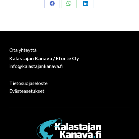
Share
Share
Share
on
on
on
Facebook
WhatsApp
LinkedIn
Ota yhteyttä
Kalastajan Kanava / Eforte Oy
info@kalastajankanava.fi
Tietosuojaseloste
Evästeasetukset