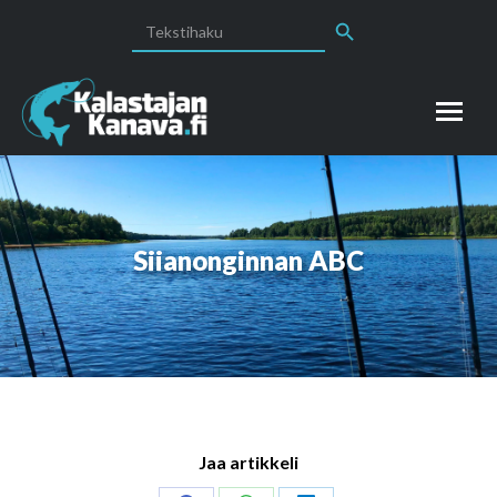
Search Button
Search
for:
Siianonginnan ABC
Jaa artikkeli