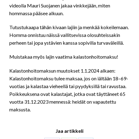
videolla Mauri Suojanen jakaa vinkkejään, miten
hommassa pääsee alkuun.
Tutustukaapa tähän kivaan lajiin ja menkää kokeilemaan.
Homma onnistuu näissä vallitsevissa olosuhteissakin
perheen tai jopa ystävien kanssa sopivilla turvaväleillä.
Muistakaa myös lajin vaatima kalastonhoitomaksu!
Kalastonhoitomaksun muutokset 1.1.2024 alkaen:
Kalastonhoitomaksu tulee maksaa, jos on iältään 18–69-
vuotias ja kalastaa vieheellä tai pyydyksillä tai ravustaa.
Poikkeuksena ovat kalastajat, jotka ovat täyttäneet 65
vuotta 31.12.2023 mennessä: heidät on vapautettu
maksusta.
Jaa artikkeli